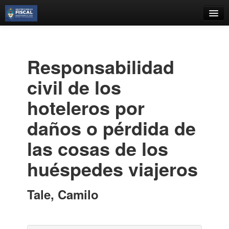
Catálogo
Búsqueda Avanzada
Responsabilidad
Estantes Virtuales
civil de los
hoteleros por
daños o pérdida de
Contacto
las cosas de los
Iniciar sesión
huéspedes viajeros
Tale, Camilo