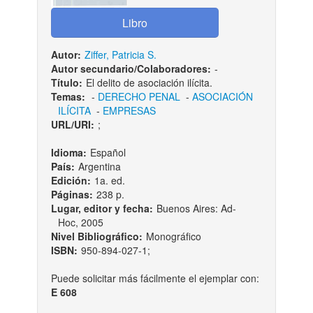
Autor:
Ziffer, Patricia S.
Autor secundario/Colaboradores:
-
Título:
El delito de asociación ilícita.
Temas:
-
DERECHO PENAL
-
ASOCIACIÓN
ILÍCITA
-
EMPRESAS
URL/URI:
;
Idioma:
Español
País:
Argentina
Edición:
1a. ed.
Páginas:
238 p.
Lugar, editor y fecha:
Buenos Aires: Ad-
Hoc, 2005
Nivel Bibliográfico:
Monográfico
ISBN:
950-894-027-1;
Puede solicitar más fácilmente el ejemplar con:
E 608