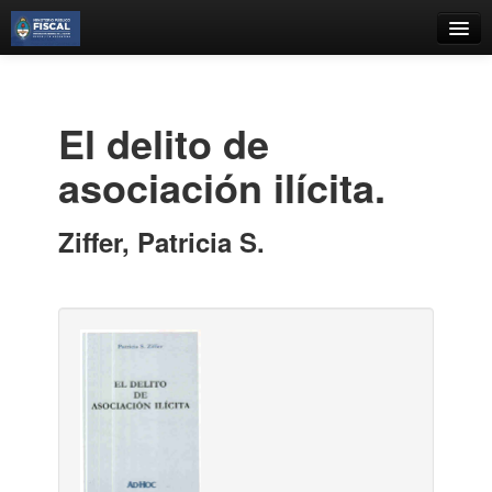
Catálogo
Búsqueda Avanzada
El delito de
Estantes Virtuales
asociación ilícita.
Ziffer, Patricia S.
Contacto
Iniciar sesión