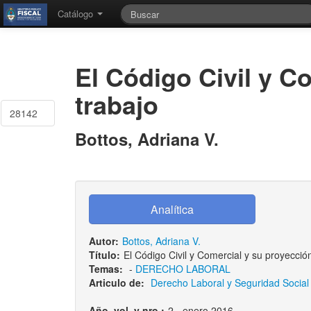
Catálogo
El Código Civil y C
trabajo
28142
Bottos, Adriana V.
Autor:
Bottos, Adriana V.
Título:
El Código Civil y Comercial y su proyecció
Temas:
-
DERECHO LABORAL
Articulo de:
Derecho Laboral y Seguridad Social 
Año, vol. y nro.:
2 - enero 2016