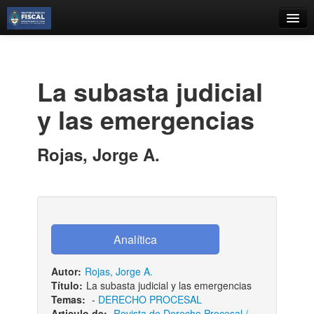
Catálogo
Búsqueda Avanzada
La subasta judicial
Estantes Virtuales
y las emergencias
Rojas, Jorge A.
Contacto
Iniciar sesión
Autor:
Rojas, Jorge A.
Título:
La subasta judicial y las emergencias
Temas:
-
DERECHO PROCESAL
Articulo de:
Revista de Derecho Procesal /