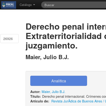
Catálogo
Derecho penal inter
Extraterritorialidad
26926
juzgamiento.
Maier, Julio B.J.
Autor:
Maier, Julio B.J.
Título:
Derecho penal internacional. Crímenes cont
Articulo de:
Revista JurÃ­dica de Buenos Aires / 