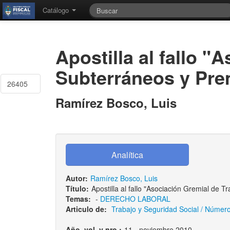
Catálogo
Apostilla al fallo 
Subterráneos y Prem
26405
Ramírez Bosco, Luis
Autor:
Ramírez Bosco, Luis
Título:
Apostilla al fallo "Asociación Gremial de 
Temas:
-
DERECHO LABORAL
Articulo de:
Trabajo y Seguridad Social / Número:
Año, vol. y nro.:
11 - noviembre 2010