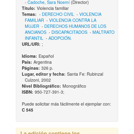
-
Cadoche, Sara Noemí
(Director)
Título:
Violencia familiar
Temas:
-
DERECHO CIVIL
-
VIOLENCIA
FAMILIAR
-
VIOLENCIA CONTRA LA
MUJER
-
DERECHOS HUMANOS DE LOS
ANCIANOS
-
DISCAPACITADOS
-
MALTRATO
INFANTIL
-
ADOPCIÓN.
URL/URI:
;
Idioma:
Español
País:
Argentina
Páginas:
326 p.
Lugar, editor y fecha:
Santa Fe: Rubinzal
Culzoni, 2002
Nivel Bibliográfico:
Monográfico
ISBN:
950-727-391-3;
Puede solicitar más fácilmente el ejemplar con:
C 545
La edición contiene los