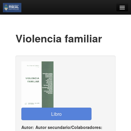
Catálogo
Búsqueda Avanzada
Violencia familiar
Estantes Virtuales
Contacto
Iniciar sesión
Autor:
Autor secundario/Colaboradores: