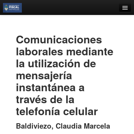
Catálogo
Búsqueda Avanzada
Comunicaciones
Estantes Virtuales
laborales mediante
la utilización de
mensajería
Contacto
instantánea a
Iniciar sesión
través de la
telefonía celular
Baldiviezo, Claudia Marcela