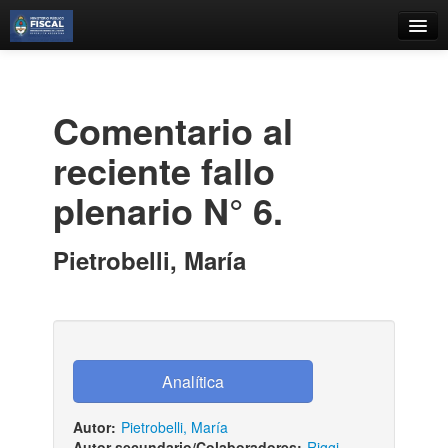
Catálogo
Búsqueda Avanzada
Comentario al
Estantes Virtuales
reciente fallo
plenario N° 6.
Contacto
Pietrobelli, María
Iniciar sesión
Autor:
Pietrobelli, María
Autor secundario/Colaboradores:
Riggi,