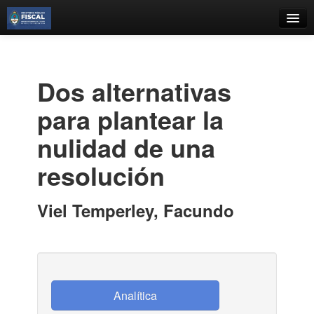
Catálogo
Búsqueda Avanzada
Dos alternativas
Estantes Virtuales
para plantear la
nulidad de una
resolución
Contacto
Iniciar sesión
Viel Temperley, Facundo