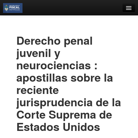
Catálogo
Búsqueda Avanzada
Derecho penal
Estantes Virtuales
juvenil y
neurociencias :
apostillas sobre la
Contacto
reciente
Iniciar sesión
jurisprudencia de la
Corte Suprema de
Estados Unidos