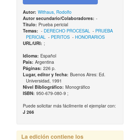
Autor:
Withaus, Rodolfo
Autor secundario/Colaboradores:
-
Título:
Prueba pericial
Temas:
-
DERECHO PROCESAL
-
PRUEBA
PERICIAL
-
PERITOS
-
HONORARIOS
URL/URI:
;
Idioma:
Español
País:
Argentina
Páginas:
226 p.
Lugar, editor y fecha:
Buenos Aires: Ed.
Universidad, 1991
Nivel Bibliográfico:
Monográfico
ISBN:
950-679-080-9 ;
Puede solicitar más fácilmente el ejemplar con:
J 266
La edición contiene los