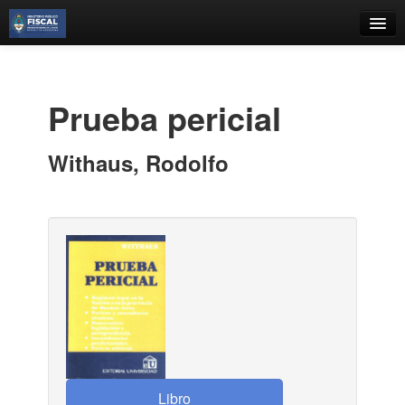
Catálogo
Búsqueda Avanzada
Prueba pericial
Estantes Virtuales
Withaus, Rodolfo
Contacto
Iniciar sesión