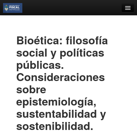
Catálogo
Búsqueda Avanzada
Bioética: filosofía
Estantes Virtuales
social y políticas
públicas.
Consideraciones
Contacto
sobre
Iniciar sesión
epistemiología,
sustentabilidad y
sostenibilidad.