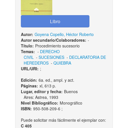
Autor:
Goyena Copello, Héctor Roberto
Autor secundario/Colaboradores:
-
Título:
Procedimiento sucesorio
Temas:
-
DERECHO
CIVIL
-
SUCESIONES
-
DECLARATORIA DE
HEREDEROS
-
QUIEBRA
URL/URI:
;
Edición:
6a. ed., ampl. y act.
Páginas:
xl, 613 p.
Lugar, editor y fecha:
Buenos
Aires: Astrea, 1993
Nivel Bibliográfico:
Monográfico
ISBN:
950-508-209-6 ;
Puede solicitar más fácilmente el ejemplar con:
C 405