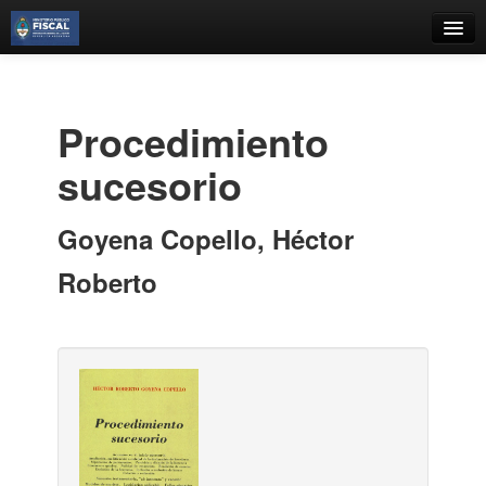
Catálogo
Búsqueda Avanzada
Procedimiento
Estantes Virtuales
sucesorio
Goyena Copello, Héctor
Contacto
Roberto
Iniciar sesión