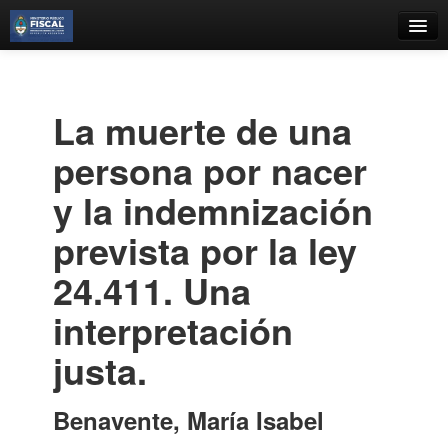
Catálogo
Búsqueda Avanzada
La muerte de una
Estantes Virtuales
persona por nacer
y la indemnización
prevista por la ley
Contacto
24.411. Una
Iniciar sesión
interpretación
justa.
Benavente, María Isabel