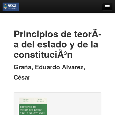
Catálogo
Búsqueda Avanzada
Principios de teorÃ­
Estantes Virtuales
a del estado y de la
constituciÃ³n
Contacto
Graña, Eduardo Alvarez,
Iniciar sesión
César