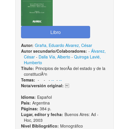
Autor:
Graña, Eduardo Alvarez, César
Autor secundario/Colaboradores:
-
Álvarez,
César
-
Dalla Vía, Alberto
-
Quiroga Lavié,
Humberto
Título:
Principios de teorÃ­a del estado y de la
constituciÃ³n
Temas:
-
-
-
--
-
--
Nota/versión original:

Idioma:
Español
País:
Argentina
Páginas:
384 p.
Lugar, editor y fecha:
Buenos Aires: Ad -
Hoc, 2003
Nivel Bibliográfico:
Monográfico