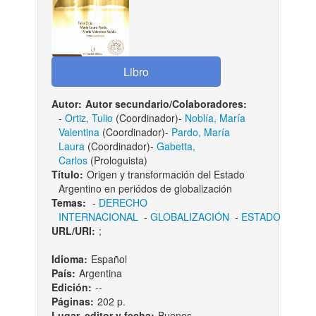
Autor:
Autor secundario/Colaboradores:
-
Ortiz, Tulio
(Coordinador)-
Noblía, María
Valentina
(Coordinador)-
Pardo, María
Laura
(Coordinador)-
Gabetta,
Carlos
(Prologuista)
Título:
Origen y transformación del Estado
Argentino en periódos de globalización
Temas:
-
DERECHO
INTERNACIONAL
-
GLOBALIZACIÓN
-
ESTADO
URL/URI:
;
Idioma:
Español
País:
Argentina
Edición:
--
Páginas:
202 p.
Lugar, editor y fecha:
Buenos