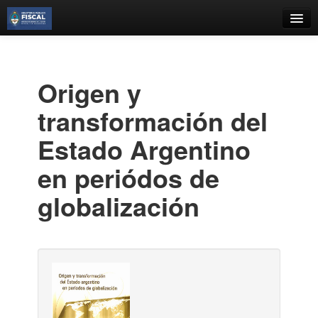
Catálogo
Búsqueda Avanzada
Origen y
Estantes Virtuales
transformación del
Estado Argentino
en periódos de
Contacto
globalización
Iniciar sesión