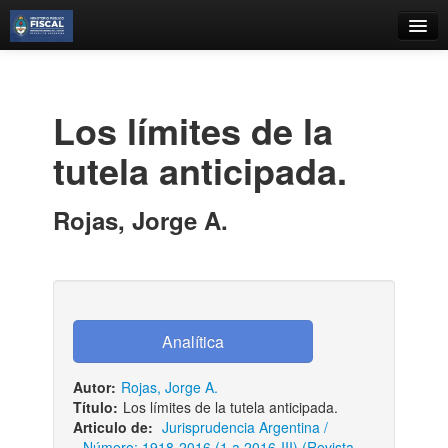
Catálogo
Búsqueda Avanzada
Los límites de la
Estantes Virtuales
tutela anticipada.
Rojas, Jorge A.
Contacto
Iniciar sesión
Autor:
Rojas, Jorge A.
Título:
Los límites de la tutela anticipada.
Articulo de:
Jurisprudencia Argentina /
Número: 1918-2016 (1 a 2016-III) (Revista