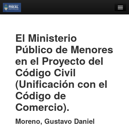
Catálogo
Búsqueda Avanzada
El Ministerio
Estantes Virtuales
Público de Menores
en el Proyecto del
Código Civil
Contacto
(Unificación con el
Iniciar sesión
Código de
Comercio).
Moreno, Gustavo Daniel