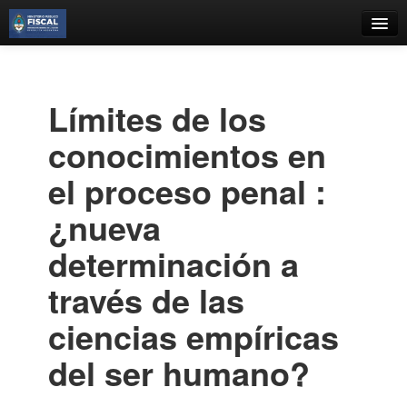
Catálogo
Búsqueda Avanzada
Límites de los
Estantes Virtuales
conocimientos en
el proceso penal :
¿nueva
Contacto
determinación a
Iniciar sesión
través de las
ciencias empíricas
del ser humano?