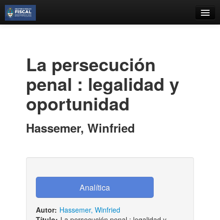
Catálogo
Búsqueda Avanzada
La persecución
Estantes Virtuales
penal : legalidad y
oportunidad
Contacto
Hassemer, Winfried
Iniciar sesión
Autor:
Hassemer, Winfried
Título:
La persecución penal : legalidad y