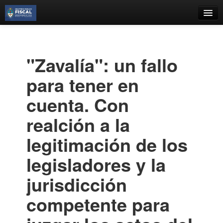
Catálogo
Búsqueda Avanzada
"Zavalía": un fallo
Estantes Virtuales
para tener en
cuenta. Con
realción a la
Contacto
legitimación de los
Iniciar sesión
legisladores y la
jurisdicción
competente para