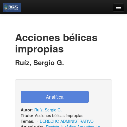
Catálogo
Búsqueda Avanzada
Acciones bélicas
Estantes Virtuales
impropias
Ruíz, Sergio G.
Contacto
Iniciar sesión
Autor:
Ruíz, Sergio G.
Título:
Acciones bélicas impropias
Temas:
-
DERECHO ADMINISTRATIVO
Articulo de:
Revista JurÃ­dica Argentina La