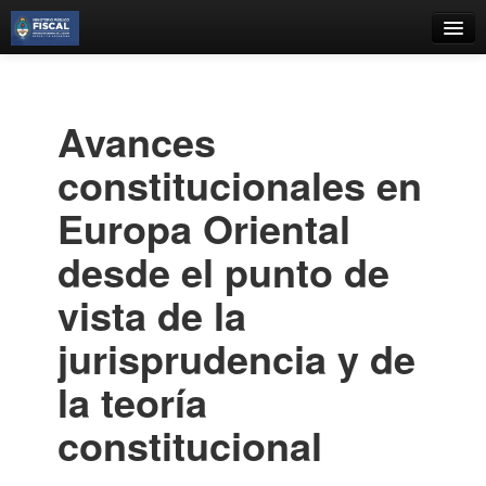
Catálogo
Búsqueda Avanzada
Avances
Estantes Virtuales
constitucionales en
Europa Oriental
desde el punto de
Contacto
vista de la
Iniciar sesión
jurisprudencia y de
la teoría
constitucional