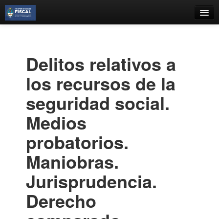
Catálogo
Búsqueda Avanzada
Delitos relativos a
Estantes Virtuales
los recursos de la
seguridad social.
Medios
Contacto
probatorios.
Iniciar sesión
Maniobras.
Jurisprudencia.
Derecho