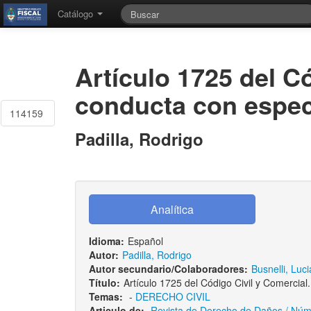
Catálogo
Artículo 1725 del Có
conducta con especi
114159
Padilla, Rodrigo
Idioma:
Español
Autor:
Padilla, Rodrigo
Autor secundario/Colaboradores:
Busnelli, Luc
Título:
Artículo 1725 del Código Civil y Comercial.
Temas:
-
DERECHO CIVIL
Articulo de:
Revista de Derecho de Daños / Número