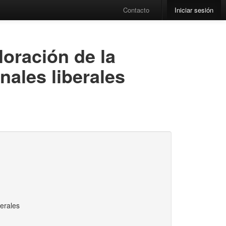
Contacto
Iniciar sesión
loración de la
nales liberales
berales