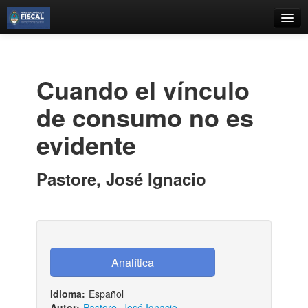
Catálogo
Búsqueda Avanzada
Cuando el vínculo
Estantes Virtuales
de consumo no es
evidente
Contacto
Pastore, José Ignacio
Iniciar sesión
Idioma:
Español
Autor:
Pastore, José Ignacio