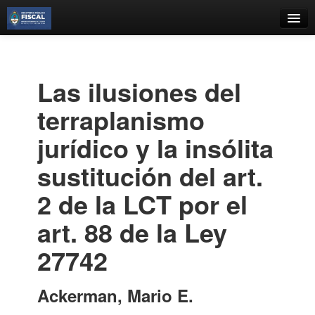
Catálogo
Búsqueda Avanzada
Las ilusiones del
Estantes Virtuales
terraplanismo
jurídico y la insólita
sustitución del art.
Contacto
2 de la LCT por el
Iniciar sesión
art. 88 de la Ley
27742
Ackerman, Mario E.