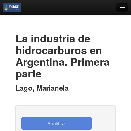
Catálogo
Búsqueda Avanzada
La industria de
Estantes Virtuales
hidrocarburos en
Argentina. Primera
parte
Contacto
Iniciar sesión
Lago, Marianela