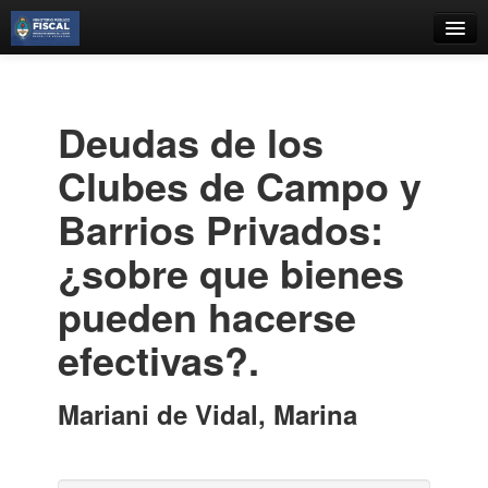
Catálogo
Búsqueda Avanzada
Deudas de los
Estantes Virtuales
Clubes de Campo y
Barrios Privados:
¿sobre que bienes
Contacto
pueden hacerse
Iniciar sesión
efectivas?.
Mariani de Vidal, Marina