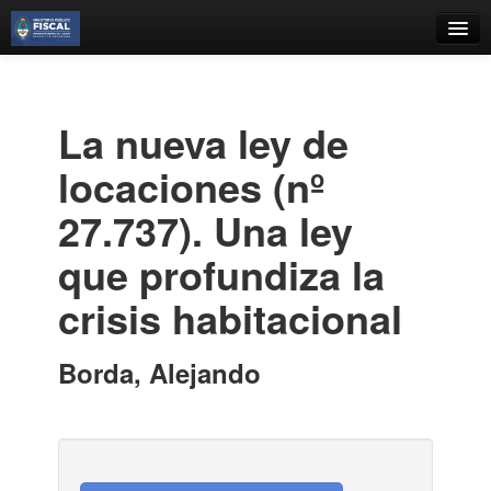
Catálogo
Búsqueda Avanzada
La nueva ley de
Estantes Virtuales
locaciones (nº
27.737). Una ley
que profundiza la
Contacto
crisis habitacional
Iniciar sesión
Borda, Alejando