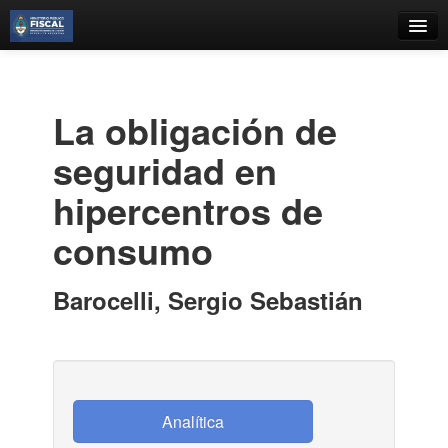
Catálogo
Búsqueda Avanzada
La obligación de
Estantes Virtuales
seguridad en
hipercentros de
consumo
Contacto
Iniciar sesión
Barocelli, Sergio Sebastián