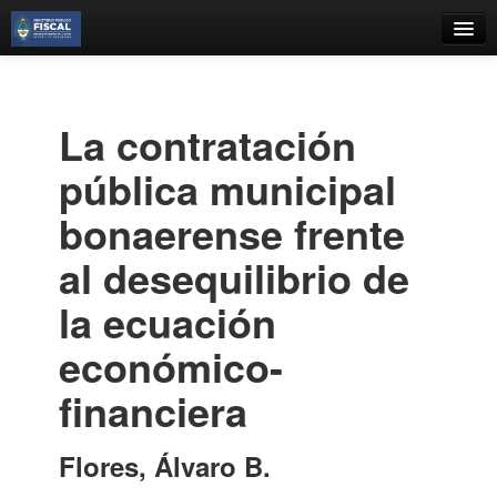
Catálogo
Búsqueda Avanzada
La contratación
Estantes Virtuales
pública municipal
bonaerense frente
al desequilibrio de
Contacto
la ecuación
Iniciar sesión
económico-
financiera
Flores, Álvaro B.