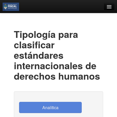
Catálogo
Búsqueda Avanzada
Tipología para
Estantes Virtuales
clasificar
estándares
internacionales de
Contacto
derechos humanos
Iniciar sesión