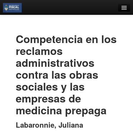
Catálogo
Búsqueda Avanzada
Competencia en los
Estantes Virtuales
reclamos
administrativos
contra las obras
Contacto
sociales y las
Iniciar sesión
empresas de
medicina prepaga
Labaronnie, Juliana