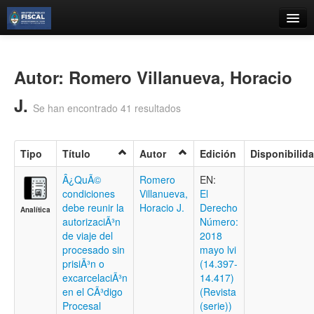
Catálogo
Búsqueda Avanzada
Autor: Romero Villanueva, Horacio
Estantes Virtuales
J.
Se han encontrado 41 resultados
Tipo
Título
Autor
Edición
Disponibilid
Contacto
Â¿QuÃ©
Romero
EN:
condiciones
Villanueva,
El
Iniciar sesión
debe reunir la
Horacio J.
Derecho
Analítica
autorizaciÃ³n
Número:
de viaje del
2018
procesado sin
mayo lvi
prisiÃ³n o
(14.397-
excarcelaciÃ³n
14.417)
en el CÃ³digo
(Revista
Procesal
(serie))