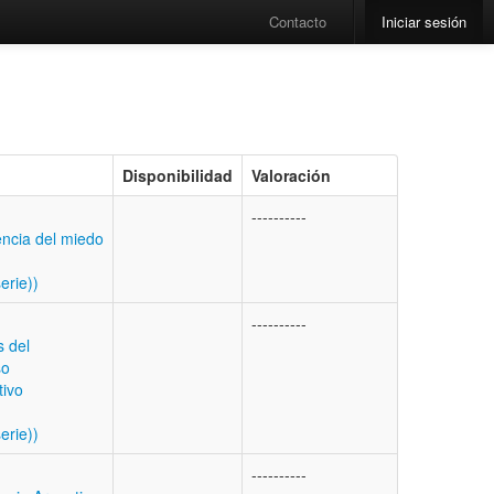
Contacto
Iniciar sesión
Disponibilidad
Valoración
----------
ncia del miedo
erie))
----------
s del
so
tivo
erie))
----------