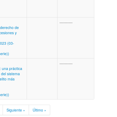
----------
derecho de
ucesiones y
023 (03-
erie))
----------
: una práctica
l del sistema
delito más
erie))
Siguiente »
Último »