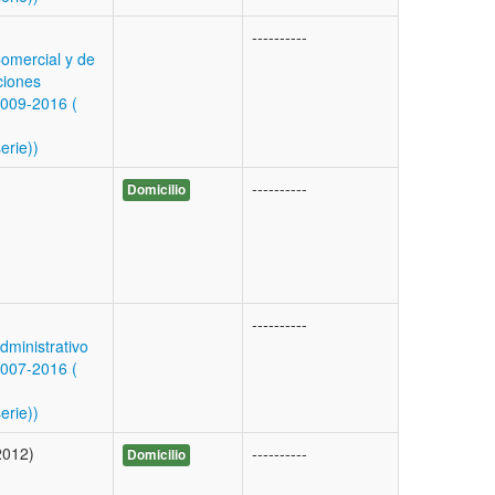
----------
omercial y de
ciones
009-2016 (
erie))
----------
Domicilio
----------
ministrativo
007-2016 (
erie))
2012)
----------
Domicilio