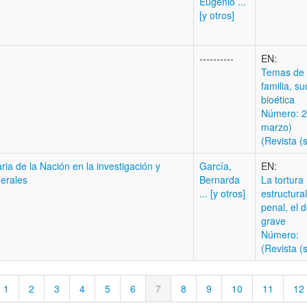
Eugenio ...
[y otros]
----------
EN:
Temas de 
familia, s
bioética
Número: 2
marzo)
(Revista (s
ria de la Nación en la investigación y
García,
EN:
derales
Bernarda
La tortura 
... [y otros]
estructura
penal, el 
grave
Número:
(Revista (s
1
2
3
4
5
6
7
8
9
10
11
12