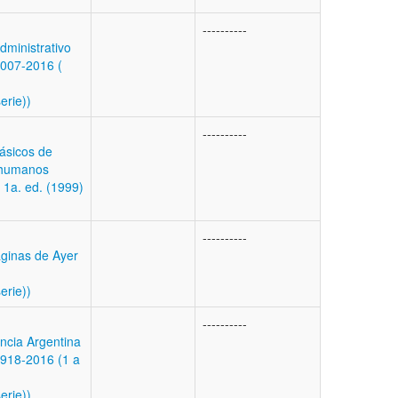
----------
ministrativo
007-2016 (
erie))
----------
ásicos de
 humanos
X 1a. ed. (1999)
----------
ginas de Ayer
erie))
----------
ncia Argentina
918-2016 (1 a
erie))