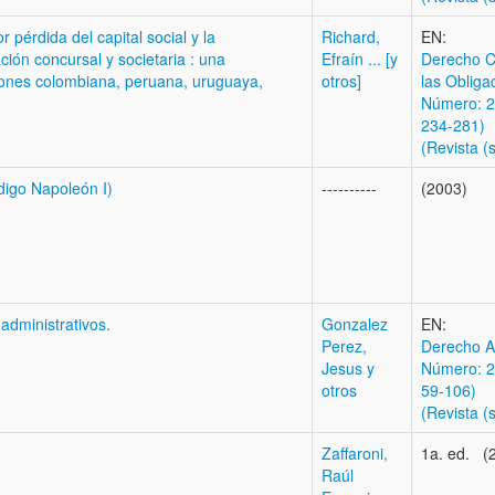
 pérdida del capital social y la
Richard,
EN:
ción concursal y societaria : una
Efraín ... [y
Derecho C
ciones colombiana, peruana, uruguaya,
otros]
las Obliga
Número: 2
234-281)
(Revista (s
ódigo Napoleón I)
----------
(2003)
administrativos.
Gonzalez
EN:
Perez,
Derecho Ad
Jesus y
Número: 2
otros
59-106)
(Revista (s
Zaffaroni,
1a. ed. (
Raúl