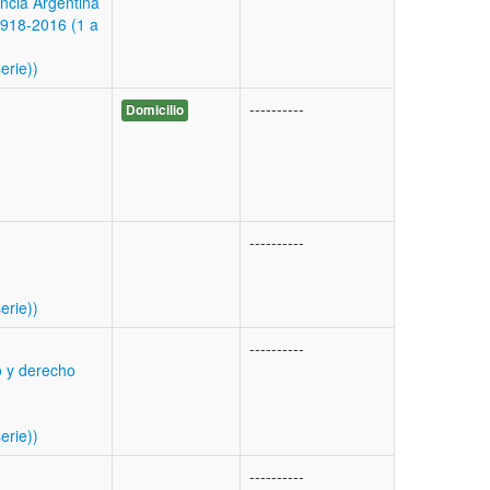
ncia Argentina
918-2016 (1 a
erie))
----------
Domicilio
----------
erie))
----------
o y derecho
erie))
----------