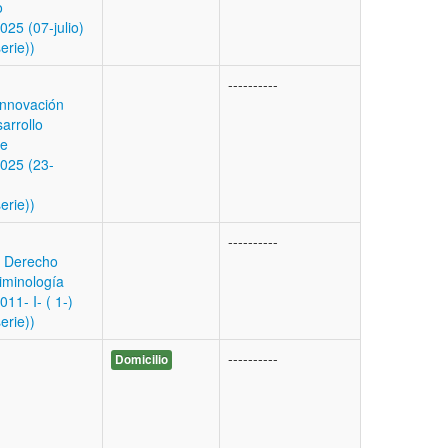
o
25 (07-julio)
erie))
----------
Innovación
arrollo
le
025 (23-
erie))
----------
e Derecho
iminología
11- I- ( 1-)
erie))
----------
Domicilio