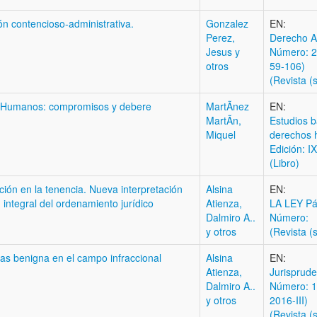
ión contencioso-administrativa.
Gonzalez
EN:
Perez,
Derecho Ad
Jesus y
Número: 2
otros
59-106)
(Revista (s
os Humanos: compromisos y debere
MartÃ­nez
EN:
MartÃ­n,
Estudios b
Miquel
derechos
Edición: I
(Libro)
ción en la tenencia. Nueva interpretación
Alsina
EN:
 integral del ordenamiento jurídico
Atienza,
LA LEY Pá
Dalmiro A..
Número:
y otros
(Revista (s
 mas benigna en el campo infraccional
Alsina
EN:
Atienza,
Jurisprude
Dalmiro A..
Número: 1
y otros
2016-III)
(Revista (s