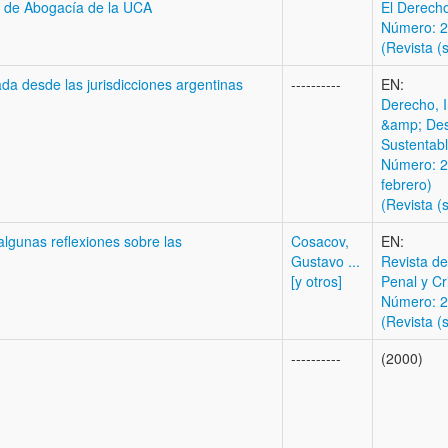
ra de Abogacía de la UCA
El Derech
Número: 20
(Revista (s
rada desde las jurisdicciones argentinas
----------
EN:
Derecho, 
&amp; Des
Sustentab
Número: 2
febrero)
(Revista (s
lgunas reflexiones sobre las
Cosacov,
EN:
Gustavo ...
Revista d
[y otros]
Penal y Cr
Número: 20
(Revista (s
----------
(2000)