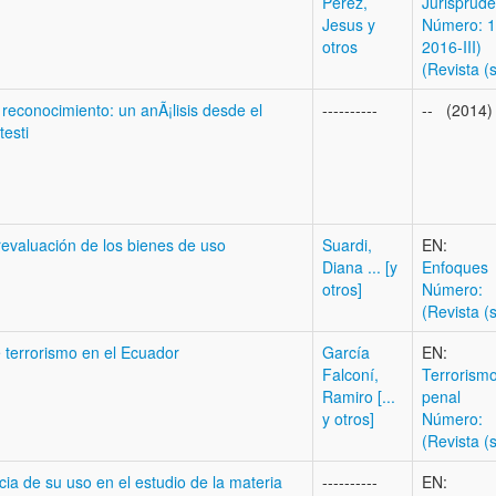
Perez,
Jurisprude
Jesus y
Número: 1
otros
2016-III)
(Revista (s
 reconocimiento: un anÃ¡lisis desde el
----------
-- (2014)
testi
revaluación de los bienes de uso
Suardi,
EN:
Diana ... [y
Enfoques
otros]
Número:
(Revista (s
e terrorismo en el Ecuador
García
EN:
Falconí,
Terrorism
Ramiro [...
penal
y otros]
Número:
(Revista (s
encia de su uso en el estudio de la materia
----------
EN: