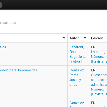
resultados
Autor
Edición
ales
Zaffaroni,
EN:
Raúl
La emerge
Eugenio ...
Número:
[y otros]
(Revista (s
modelo para iberoamérica
Gonzalez
EN:
Perez,
Cuestione
Jesus y
contencio
otros
administra
Número:
(Revista (s
Gonzalez
EN: