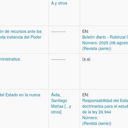
A.y otros
ón de recursos ante los
----------
EN:
nda instancia del Poder
Boletí­n diario - Rubinzal
Número: 2025 (08-agost
(Revista (serie))
inistrativa:
----------
(s.a)
del Estado en la nueva
Ávila,
EN:
Santiago
Responsabilidad del Esta
Matías [...y
doctrinarios para el estu
otros]
de la ley 26.944
Número:
(Revista (serie))