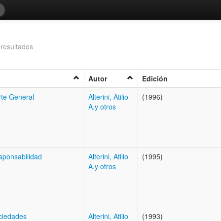
resultados
Autor
Edición
rte General
Alterini, Atilio
(1996)
A.y otros
sponsabilidad
Alterini, Atilio
(1995)
A.y otros
ociedades
Alterini, Atilio
(1993)