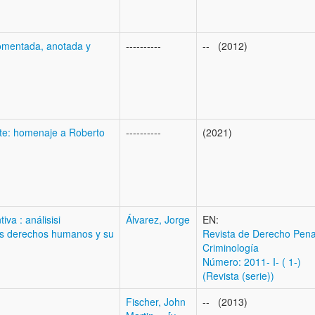
comentada, anotada y
----------
-- (2012)
ate: homenaje a Roberto
----------
(2021)
iva : análisisi
Álvarez, Jorge
EN:
los derechos humanos y su
Revista de Derecho Pena
Criminología
Número: 2011- I- ( 1-)
(Revista (serie))
Fischer, John
-- (2013)