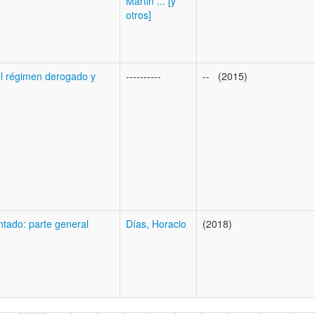
Martin ... [y
otros]
el régimen derogado y
----------
-- (2015)
tado: parte general
Días, Horacio
(2018)