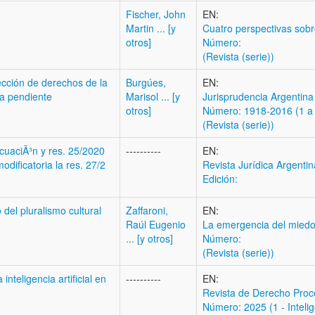
Fischer, John
EN:
Martin ... [y
Cuatro perspectivas sobre
otros]
Número:
(Revista (serie))
cción de derechos de la
Burgúes,
EN:
ma pendiente
Marisol ... [y
Jurisprudencia Argentina
otros]
Número: 1918-2016 (1 a 
(Revista (serie))
ecuaciÃ³n y res. 25/2020
----------
EN:
odificatoria la res. 27/2
Revista Jurídica Argenti
Edición:
del pluralismo cultural
Zaffaroni,
EN:
Raúl Eugenio
La emergencia del mied
... [y otros]
Número:
(Revista (serie))
nteligencia artificial en
----------
EN:
Revista de Derecho Proc
Número: 2025 (1 - Intelige