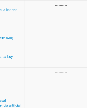
----------
 la libertad
----------
2016-III)
----------
na La Ley
----------
o
----------
esal
ncia artificial