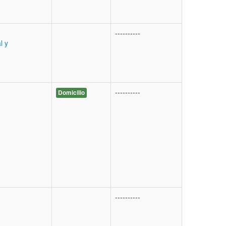
----------
l y
----------
Domicilio
----------