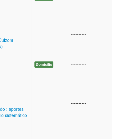
----------
 Culzoni
o)
----------
Domicilio
----------
do : aportes
dio sistemático