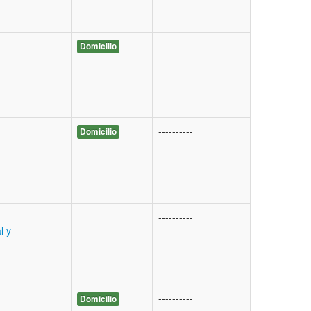
----------
Domicilio
----------
Domicilio
----------
l y
----------
Domicilio