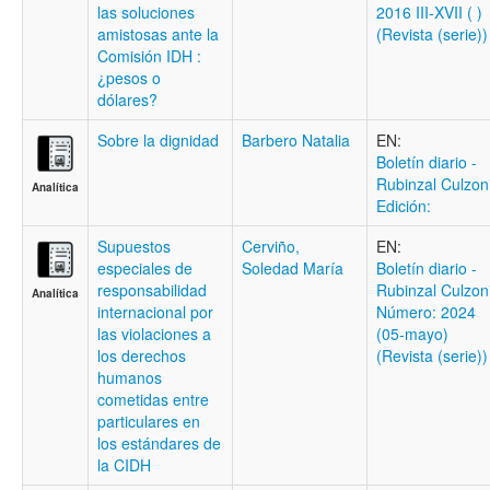
las soluciones
2016 III-XVII ( )
amistosas ante la
(Revista (serie))
Comisión IDH :
¿pesos o
dólares?
Sobre la dignidad
Barbero Natalia
EN:
Boletí­n diario -
Rubinzal Culzon
Analítica
Edición:
Supuestos
Cerviño,
EN:
especiales de
Soledad María
Boletí­n diario -
responsabilidad
Rubinzal Culzon
Analítica
internacional por
Número: 2024
las violaciones a
(05-mayo)
los derechos
(Revista (serie))
humanos
cometidas entre
particulares en
los estándares de
la CIDH