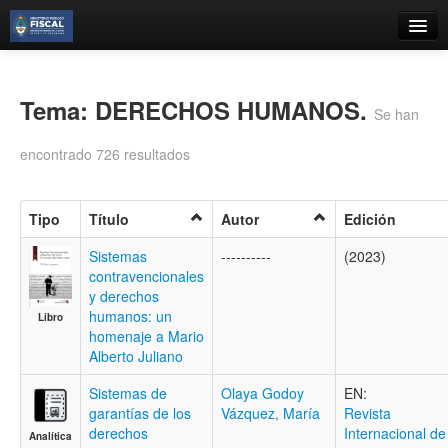
Catálogo
Búsqueda Avanzada
Tema: DERECHOS HUMANOS.
Se han
Estantes Virtuales
encontrado 726 resultados
Tipo
Título
Autor
Edición
Contacto
Sistemas
----------
(2023)
contravencionales
Iniciar sesión
y derechos
humanos: un
Libro
homenaje a Mario
Alberto Juliano
Sistemas de
Olaya Godoy
EN:
garantías de los
Vázquez, María
Revista
derechos
Internacional de
Analítica