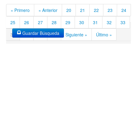
« Primero
« Anterior
20
21
22
23
24
25
26
27
28
29
30
31
32
33
Guardar Búsqueda
34
35
36
37
Siguiente »
Último »