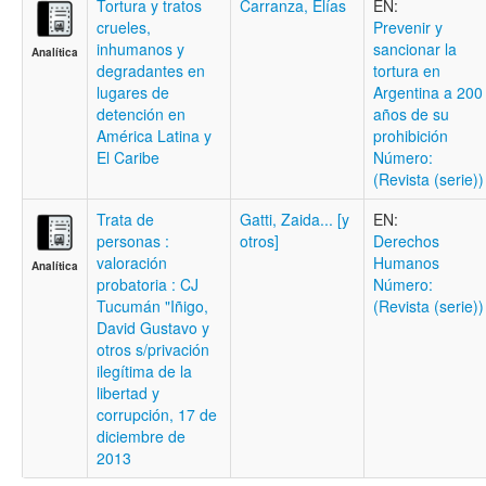
Tortura y tratos
Carranza, Elías
EN:
crueles,
Prevenir y
inhumanos y
sancionar la
Analítica
degradantes en
tortura en
lugares de
Argentina a 200
detención en
años de su
América Latina y
prohibición
El Caribe
Número:
(Revista (serie))
Trata de
Gatti, Zaida... [y
EN:
personas :
otros]
Derechos
valoración
Humanos
Analítica
probatoria : CJ
Número:
Tucumán "Iñigo,
(Revista (serie))
David Gustavo y
otros s/privación
ilegítima de la
libertad y
corrupción, 17 de
diciembre de
2013