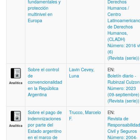
fundamentales y
Derechos
protección
Humanos /
multinivel en
Centro
Europa
Latinoamerican
de Derechos
Humanos,
(CLADH)
Número: 2016 v
(6)
(Revista (serie))
Sobre el control
Lavin Cevey,
EN:
de
Luna
Boletí­n diario -
convencionalidad
Rubinzal Culzon
Analítica
en la República
Número: 2023
Argentina
(09-septiembre)
(Revista (serie))
Sobre el pago de
Trucco, Marcelo
EN:
indemnizaciones
F.
Revista de
por parte del
Responsabilida
Analítica
Estado argentino
Civil y Seguros
en el marco de
Número: 2004-