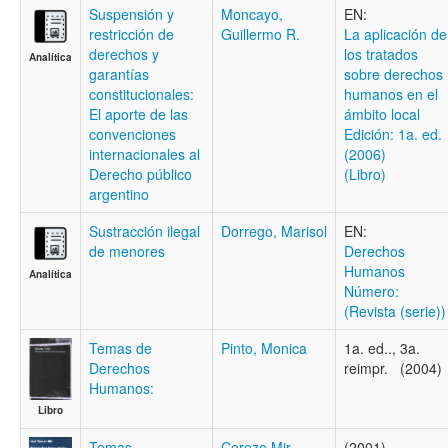
Suspensión y
Moncayo,
EN:
restricción de
Guillermo R.
La aplicación de
derechos y
los tratados
Analítica
garantías
sobre derechos
constitucionales:
humanos en el
El aporte de las
ámbito local
convenciones
Edición: 1a. ed.
internacionales al
(2006)
Derecho público
(Libro)
argentino
Sustracción ilegal
Dorrego, Marisol
EN:
de menores
Derechos
Humanos
Analítica
Número:
(Revista (serie))
Temas de
Pinto, Monica
1a. ed.., 3a.
Derechos
reimpr. (2004)
Humanos:
Libro
Temas
Cerezo Mir,
(2001)