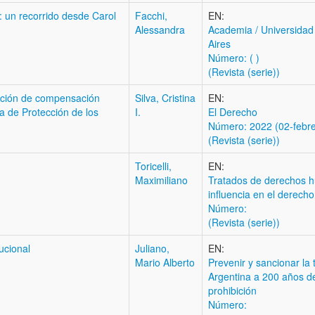
: un recorrido desde Carol
Facchi,
EN:
Alessandra
Academia / Universida
Aires
Número: ( )
(Revista (serie))
acción de compensación
Silva, Cristina
EN:
a de Protección de los
I.
El Derecho
Número: 2022 (02-febre
(Revista (serie))
Toricelli,
EN:
Maximiliano
Tratados de derechos 
influencia en el derecho
Número:
(Revista (serie))
ucional
Juliano,
EN:
Mario Alberto
Prevenir y sancionar la 
Argentina a 200 años d
prohibición
Número: