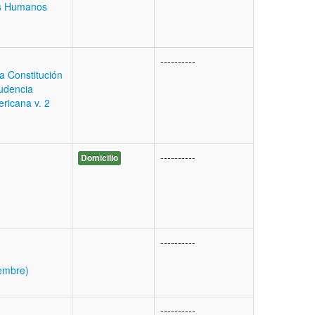
os Humanos
----------
 Constitución
rudencia
ericana v. 2
----------
Domicilio
----------
embre)
----------