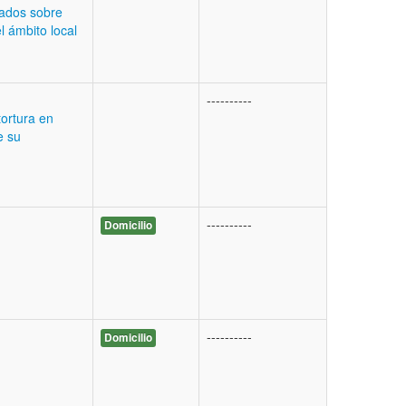
tados sobre
 ámbito local
----------
tortura en
e su
----------
Domicilio
----------
Domicilio