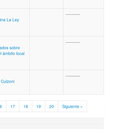
----------
tina La Ley
----------
tados sobre
 ámbito local
----------
l Culzoni
6
17
18
19
20
Siguiente »