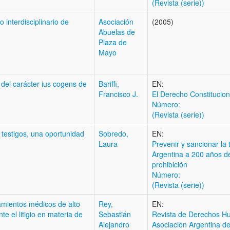
(Revista (serie))
 interdisciplinario de
Asociación
(2005)
Abuelas de
Plaza de
Mayo
uz del carácter ius cogens de
Bariffi,
EN:
Francisco J.
El Derecho Constitucion
Número:
(Revista (serie))
a testigos, una oportunidad
Sobredo,
EN:
Laura
Prevenir y sancionar la 
Argentina a 200 años d
prohibición
Número:
(Revista (serie))
tamientos médicos de alto
Rey,
EN:
e el litigio en materia de
Sebastián
Revista de Derechos H
Alejandro
Asociación Argentina de