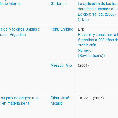
iento interno
Guillermo
La aplicación de los tra
derechos humanos en el
Edición: 1a. ed. (2006)
(Libro)
ura de Naciones Unidas :
Font, Enrique
EN:
ura en Argentina
Prevenir y sancionar la 
Argentina a 200 años d
prohibición
Número:
(Revista (serie))
Messuti, Ana
(2001)
 su país de origen: una
Dibur, José
1a. ed. (2005)
l en materia penal
Nicasio