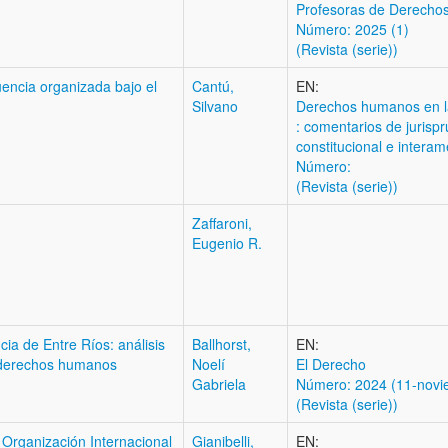
Profesoras de Derech
Número: 2025 (1)
(Revista (serie))
encia organizada bajo el
Cantú,
EN:
Silvano
Derechos humanos en la
: comentarios de jurisp
constitucional e interam
Número:
(Revista (serie))
Zaffaroni,
Eugenio R.
cia de Entre Ríos: análisis
Ballhorst,
EN:
n derechos humanos
Noelí
El Derecho
Gabriela
Número: 2024 (11-novi
(Revista (serie))
 Organización Internacional
Gianibelli,
EN: