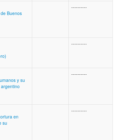
----------
d de Buenos
----------
ro)
----------
humanos y su
 argentino
----------
tortura en
e su