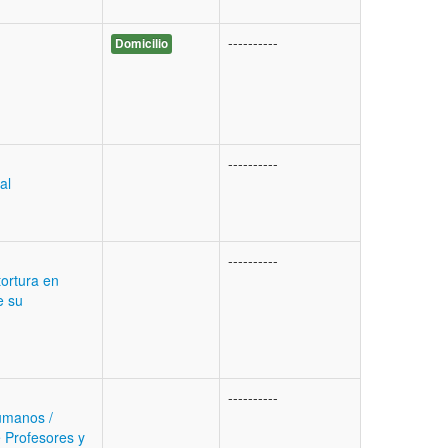
----------
Domicilio
----------
al
----------
tortura en
e su
----------
umanos /
 Profesores y