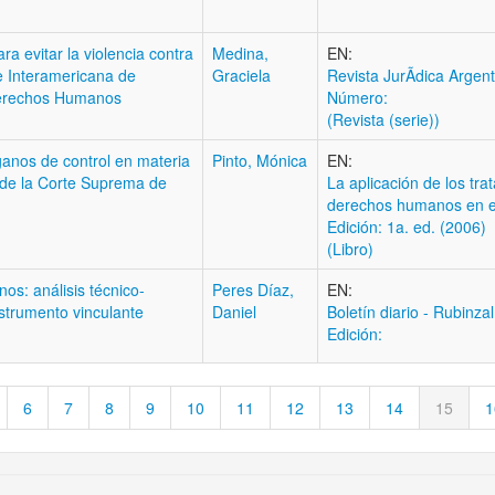
ara evitar la violencia contra
Medina,
EN:
te Interamericana de
Graciela
Revista JurÃ­dica Argen
Derechos Humanos
Número:
(Revista (serie))
rganos de control en materia
Pinto, Mónica
EN:
 de la Corte Suprema de
La aplicación de los tra
derechos humanos en el
Edición: 1a. ed. (2006)
(Libro)
s: análisis técnico-
Peres Díaz,
EN:
nstrumento vinculante
Daniel
Boletí­n diario - Rubinza
Edición:
6
7
8
9
10
11
12
13
14
15
1