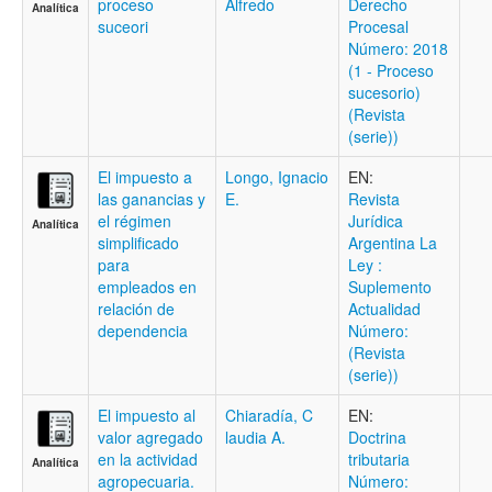
proceso
Alfredo
Derecho
Analítica
suceori
Procesal
Número: 2018
(1 - Proceso
sucesorio)
(Revista
(serie))
El impuesto a
Longo, Ignacio
EN:
las ganancias y
E.
Revista
el régimen
Jurídica
Analítica
simplificado
Argentina La
para
Ley :
empleados en
Suplemento
relación de
Actualidad
dependencia
Número:
(Revista
(serie))
El impuesto al
Chiaradía, C
EN:
valor agregado
laudia A.
Doctrina
en la actividad
tributaria
Analítica
agropecuaria.
Número: