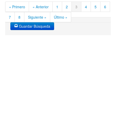
« Primero
« Anterior
1
2
3
4
5
6
7
8
Siguiente »
Último »
Guardar Búsqueda