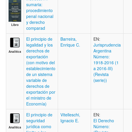
sumaria:
procedimiento
penal nacional
y derecho
Libro
comparad
El principio de
Barreira,
EN:
legalidad y los
Enrique C.
Jurisprudencia
derechos de
Argentina
Analítica
exportación
Número:
(con motivo del
1918-2016 (1
establecimiento
a 2016-III)
de un sistema
(Revista
variable de
(serie))
derechos de
exportación por
el ministro de
Economía)
El principio de
Vitelleschi,
EN:
seguridad
Ignacio E.
El Derecho
jurídica como
Número:
Analítica