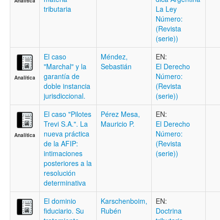
Analítica
tributaria
La Ley
Número:
(Revista
(serie))
El caso
Méndez,
EN:
"Marchal" y la
Sebastián
El Derecho
garantía de
Número:
Analítica
doble instancia
(Revista
jurisdiccional.
(serie))
El caso "Pilotes
Pérez Mesa,
EN:
Trevi S.A.". La
Mauricio P.
El Derecho
nueva práctica
Número:
Analítica
de la AFIP:
(Revista
intimaciones
(serie))
posteriores a la
resolución
determinativa
El dominio
Karschenboim,
EN:
fiduciario. Su
Rubén
Doctrina