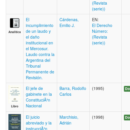
(Revista
(serie))
El
Cárdenas,
EN:
incumplimiento
Emilio J.
El Derecho
de un laudo y
Número:
Analítica
el daño
(Revista
institucional en
(serie))
el Mercosur.
Laudo contra la
Argentina del
Tribunal
Permanente de
Revisión.
El jefe de
Barra, Rodolfo
(1995)
Do
gabinete en la
Carlos
ConstituciÃ³n
Nacional
Libro
El juicio
Marchisio,
(1998)
Do
abreviado y la
Adrián
instrucciÃ³n