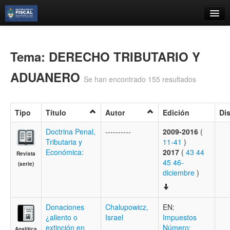
Catálogo
Búsqueda Avanzada
Tema: DERECHO TRIBUTARIO Y
Estantes Virtuales
ADUANERO
Se han encontrado 155 resultados
Tipo
Título
Autor
Edición
Di
Contacto
Doctrina Penal,
----------
2009-2016
(
Tributaria y
11-41
)
Iniciar sesión
Económica:
2017
(
43
44
Revista
45
46-
(serie)
diciembre
)
Donaciones
Chalupowicz,
EN:
¿aliento o
Israel
Impuestos
extinción en
Número:
Analítica