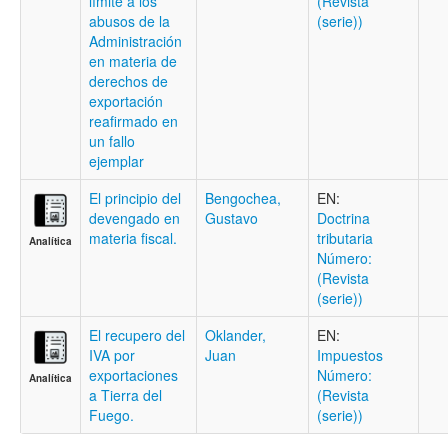
límite a los
(Revista
abusos de la
(serie))
Administración
en materia de
derechos de
exportación
reafirmado en
un fallo
ejemplar
El principio del
Bengochea,
EN:
devengado en
Gustavo
Doctrina
materia fiscal.
tributaria
Analítica
Número:
(Revista
(serie))
El recupero del
Oklander,
EN:
IVA por
Juan
Impuestos
exportaciones
Número:
Analítica
a Tierra del
(Revista
Fuego.
(serie))