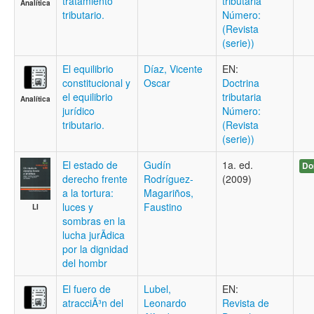
tratamiento
tributaria
Analítica
tributario.
Número:
(Revista
(serie))
El equilibrio
Díaz, Vicente
EN:
constitucional y
Oscar
Doctrina
el equilibrio
tributaria
Analítica
jurídico
Número:
tributario.
(Revista
(serie))
El estado de
Gudín
1a. ed.
Do
derecho frente
Rodríguez-
(2009)
a la tortura:
Magariños,
luces y
Faustino
LI
sombras en la
lucha jurÃ­dica
por la dignidad
del hombr
El fuero de
Lubel,
EN:
atracciÃ³n del
Leonardo
Revista de