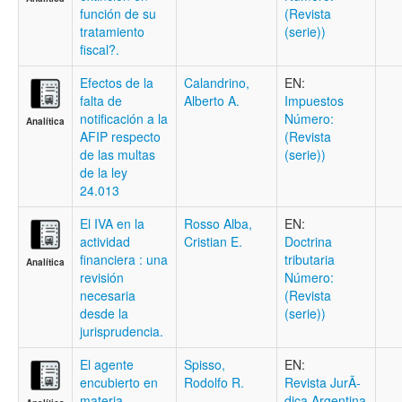
función de su
(Revista
tratamiento
(serie))
fiscal?.
Efectos de la
Calandrino,
EN:
falta de
Alberto A.
Impuestos
notificación a la
Número:
Analítica
AFIP respecto
(Revista
de las multas
(serie))
de la ley
24.013
El IVA en la
Rosso Alba,
EN:
actividad
Cristian E.
Doctrina
financiera : una
tributaria
Analítica
revisión
Número:
necesaria
(Revista
desde la
(serie))
jurisprudencia.
El agente
Spisso,
EN:
encubierto en
Rodolfo R.
Revista JurÃ­
materia
dica Argentina