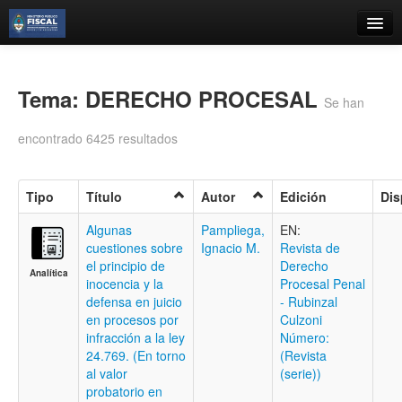
Catálogo
Búsqueda Avanzada
Tema: DERECHO PROCESAL
Se han
Estantes Virtuales
encontrado 6425 resultados
Tipo
Título
Autor
Edición
Dis
Contacto
Algunas
Pampliega,
EN:
cuestiones sobre
Ignacio M.
Revista de
Iniciar sesión
el principio de
Derecho
Analítica
inocencia y la
Procesal Penal
defensa en juicio
- Rubinzal
en procesos por
Culzoni
infracción a la ley
Número:
24.769. (En torno
(Revista
al valor
(serie))
probatorio en