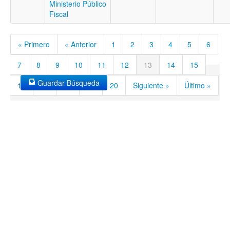
Ministerio Público
Fiscal
« Primero
« Anterior
1
2
3
4
5
6
7
8
9
10
11
12
13
14
15
Guardar Búsqueda
16
17
18
19
20
Siguiente »
Último »