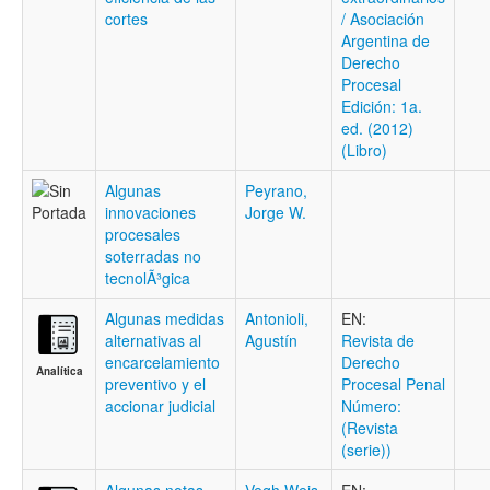
cortes
/ Asociación
Argentina de
Derecho
Procesal
Edición: 1a.
ed. (2012)
(Libro)
Algunas
Peyrano,
innovaciones
Jorge W.
procesales
soterradas no
tecnolÃ³gica
Algunas medidas
Antonioli,
EN:
alternativas al
Agustín
Revista de
encarcelamiento
Derecho
Analítica
preventivo y el
Procesal Penal
accionar judicial
Número:
(Revista
(serie))