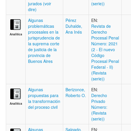
jurados (voir
(serie))
dire)
Algunas
Pérez
EN:
problemáticas
Duhalde,
Revista de
procesales en la
Ana Inés
Derecho
Analítica
jurisprudencia de
Procesal Penal
la suprema corte
Número: 2021
de justicia de la
(2 - El nuevo
provincia de
Código
Buenos Aires
Procesal Penal
Federal - II)
(Revista
(serie))
Algunas
Berizonce,
EN:
propuestas para
Roberto O.
Derecho
la transformación
Privado
Analítica
del proceso civil
Número:
(Revista
(serie))
Algunas
Salgado,
EN: