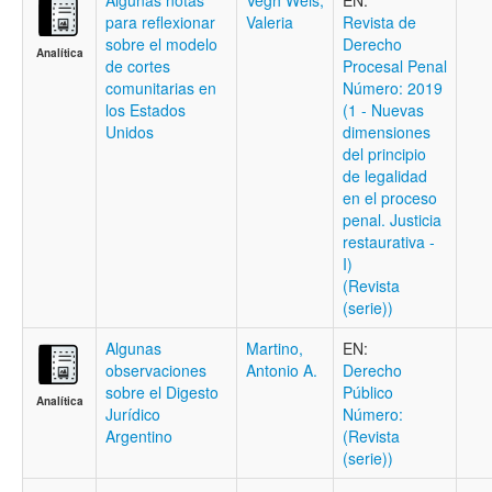
Algunas notas
Vegh Weis,
EN:
para reflexionar
Valeria
Revista de
sobre el modelo
Derecho
Analítica
de cortes
Procesal Penal
comunitarias en
Número: 2019
los Estados
(1 - Nuevas
Unidos
dimensiones
del principio
de legalidad
en el proceso
penal. Justicia
restaurativa -
I)
(Revista
(serie))
Algunas
Martino,
EN:
observaciones
Antonio A.
Derecho
sobre el Digesto
Público
Analítica
Jurídico
Número:
Argentino
(Revista
(serie))