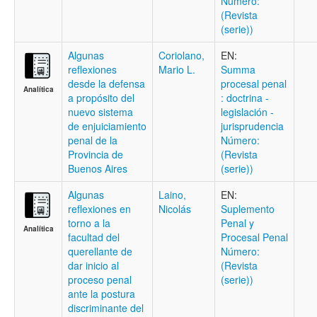
Número:
(Revista
(serie))
Algunas
Coriolano,
EN:
reflexiones
Mario L.
Summa
desde la defensa
procesal penal
Analítica
a propósito del
: doctrina -
nuevo sistema
legislación -
de enjuiciamiento
jurisprudencia
penal de la
Número:
Provincia de
(Revista
Buenos Aires
(serie))
Algunas
Laino,
EN:
reflexiones en
Nicolás
Suplemento
torno a la
Penal y
Analítica
facultad del
Procesal Penal
querellante de
Número:
dar inicio al
(Revista
proceso penal
(serie))
ante la postura
discriminante del