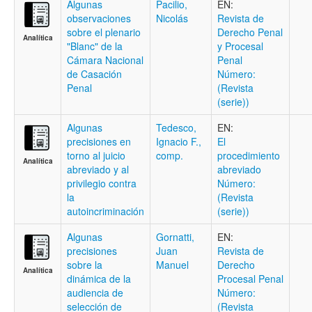
Algunas
Pacilio,
EN:
observaciones
Nicolás
Revista de
sobre el plenario
Derecho Penal
Analítica
"Blanc" de la
y Procesal
Cámara Nacional
Penal
de Casación
Número:
Penal
(Revista
(serie))
Algunas
Tedesco,
EN:
precisiones en
Ignacio F.,
El
torno al juicio
comp.
procedimiento
Analítica
abreviado y al
abreviado
privilegio contra
Número:
la
(Revista
autoincriminación
(serie))
Algunas
Gornatti,
EN:
precisiones
Juan
Revista de
sobre la
Manuel
Derecho
Analítica
dinámica de la
Procesal Penal
audiencia de
Número:
selección de
(Revista