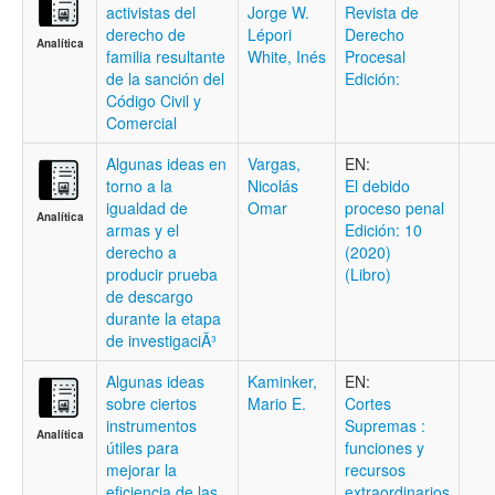
activistas del
Jorge W.
Revista de
derecho de
Lépori
Derecho
Analítica
familia resultante
White, Inés
Procesal
de la sanción del
Edición:
Código Civil y
Comercial
Algunas ideas en
Vargas,
EN:
torno a la
Nicolás
El debido
igualdad de
Omar
proceso penal
Analítica
armas y el
Edición: 10
derecho a
(2020)
producir prueba
(Libro)
de descargo
durante la etapa
de investigaciÃ³
Algunas ideas
Kaminker,
EN:
sobre ciertos
Mario E.
Cortes
instrumentos
Supremas :
Analítica
útiles para
funciones y
mejorar la
recursos
eficiencia de las
extraordinarios