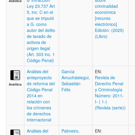
s/ Infracción
sobre
Analítica
Ley 23.737 Art
criminalidad
5, inc. C en el
económica
que se imputó
[recurso
a G. como
electrónico]
autor del delito
Edición: (2025)
de lavado de
(Libro)
activos de
origen ilegal
(Art. 303 inc. 1
Código Penal)
Análisis del
García
EN:
anteproyecto
Amuchástegui,
Revista de
de reforma del
Sebastián
Derecho Penal
Analítica
Código Penal
Félix
y Criminología
2014 en
Número: 2011-
relación con
I- ( 1-)
los crímenes
(Revista (serie))
de derechos
internacional
Análisis del
Palmeiro,
EN: