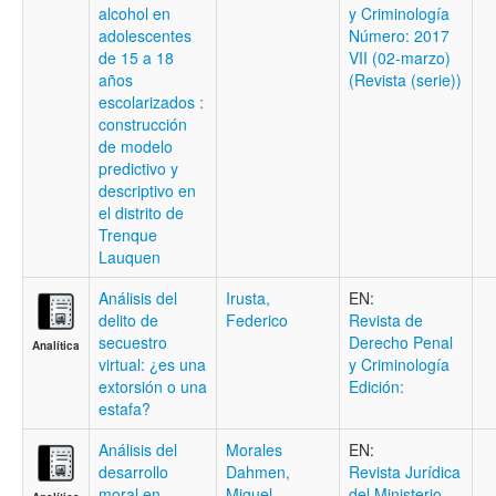
alcohol en
y Criminologí­a
adolescentes
Número: 2017
de 15 a 18
VII (02-marzo)
años
(Revista (serie))
escolarizados :
construcción
de modelo
predictivo y
descriptivo en
el distrito de
Trenque
Lauquen
Análisis del
Irusta,
EN:
delito de
Federico
Revista de
secuestro
Derecho Penal
Analítica
virtual: ¿es una
y Criminologí­a
extorsión o una
Edición:
estafa?
Análisis del
Morales
EN:
desarrollo
Dahmen,
Revista Jurídica
moral en
Miguel
del Ministerio