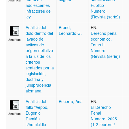
Analítica
adolescentes
Público
infractores de
Número:
ley
(Revista (serie))
Análisis del
Brond,
EN:
dolo dentro del
Leonardo G.
Derecho penal
lavado de
económico.
Analítica
activos de
Tomo II
origen delictivo
Número:
a la luz de los
(Revista (serie))
criterios
sentados por la
legislación,
doctrina y
jurisprudencia
alemana
Análisis del
Becerra, Ana
EN:
fallo "Veppo,
El Derecho
Eugenio
Penal
Analítica
Damián
Número: 2025
s/homicidio
(1-2 febrero /