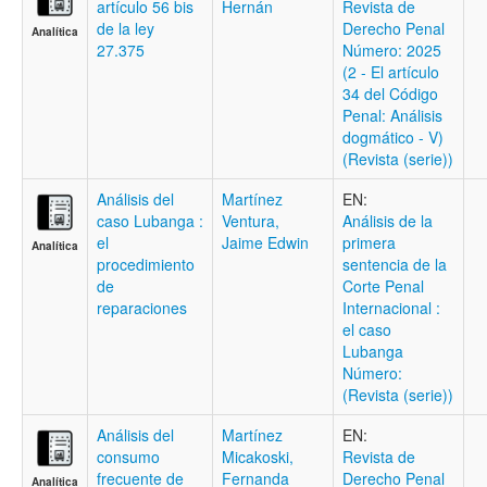
artículo 56 bis
Hernán
Revista de
de la ley
Derecho Penal
Analítica
27.375
Número: 2025
(2 - El artículo
34 del Código
Penal: Análisis
dogmático - V)
(Revista (serie))
Análisis del
Martínez
EN:
caso Lubanga :
Ventura,
Análisis de la
el
Jaime Edwin
primera
Analítica
procedimiento
sentencia de la
de
Corte Penal
reparaciones
Internacional :
el caso
Lubanga
Número:
(Revista (serie))
Análisis del
Martínez
EN:
consumo
Micakoski,
Revista de
frecuente de
Fernanda
Derecho Penal
Analítica