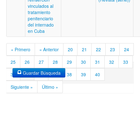
vinculados al
tratamiento
penitenciario
del internado
en Cuba
« Primero
« Anterior
20
21
22
23
24
25
26
27
28
29
30
31
32
33
Guardar Búsqueda
34
35
36
37
38
39
40
Siguiente »
Último »