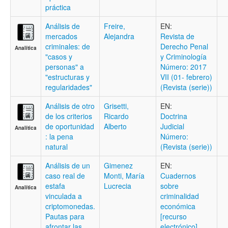
práctica
Análisis de
Freire,
EN:
mercados
Alejandra
Revista de
criminales: de
Derecho Penal
Analítica
"casos y
y Criminologí­a
personas" a
Número: 2017
"estructuras y
VII (01- febrero)
regularidades"
(Revista (serie))
Análisis de otro
Grisetti,
EN:
de los criterios
Ricardo
Doctrina
de oportunidad
Alberto
Judicial
Analítica
: la pena
Número:
natural
(Revista (serie))
Análisis de un
Gimenez
EN:
caso real de
Monti, María
Cuadernos
estafa
Lucrecia
sobre
Analítica
vinculada a
criminalidad
criptomonedas.
económica
Pautas para
[recurso
afrontar las
electrónico]