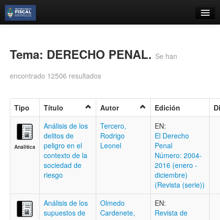
Catálogo
Búsqueda Avanzada
Tema: DERECHO PENAL.
Se han
Estantes Virtuales
encontrado 12506 resultados
Tipo
Título
Autor
Edición
D
Contacto
Análisis de los
Tercero,
EN:
delitos de
Rodrigo
El Derecho
Iniciar sesión
peligro en el
Leonel
Penal
Analítica
contexto de la
Número: 2004-
sociedad de
2016 (enero -
riesgo
diciembre)
(Revista (serie))
Análisis de los
Olmedo
EN:
supuestos de
Cardenete,
Revista de