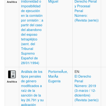
inidoneidad o
Miguel
Derecho Penal
Analítica
imposibilidad
y Procesal
de ejecución
Penal
en la comisión
Número:
por omisión : a
(Revista (serie))
partir del caso
del abandono
del esposo
tetrapléjico
(sent. del
Tribunal
Supremo
Español de
28/01/1994)
Análisis de los
PortomeÃ±e,
EN:
tipos penales
MarÃ­a
El Derecho
de género
Eugenia
Penal
Analítica
modificados a
Número: 2019
raíz de la
(3-marzo / 12-
sanción de la
diciembre)
ley 26.791 y su
(Revista (serie))
aplicación