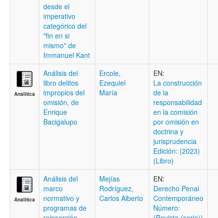
desde el
imperativo
categórico del
"fin en si
mismo" de
Immanuel Kant
Análisis del
Ercole,
EN:
libro delitos
Ezequiel
La construcción
impropios del
María
de la
Analítica
omisión, de
responsabilidad
Enrique
en la comisión
Bacigalupo
por omisión en
doctrina y
jurisprudencia
Edición: (2023)
(Libro)
Análisis del
Mejías
EN:
marco
Rodríguez,
Derecho Penal
normativo y
Carlos Alberto
Contemporáneo
Analítica
programas de
Número:
reinserción
(Revista (serie))