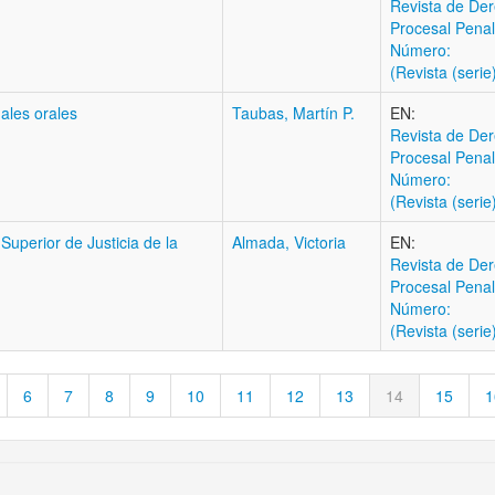
Revista de Der
Procesal Penal
Número:
(Revista (serie
nales orales
Taubas, Martín P.
EN:
Revista de Der
Procesal Penal
Número:
(Revista (serie
 Superior de Justicia de la
Almada, Victoria
EN:
Revista de Der
Procesal Penal
Número:
(Revista (serie
6
7
8
9
10
11
12
13
14
15
1