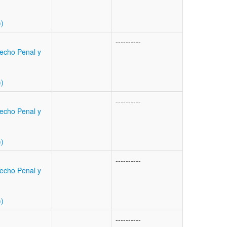
))
----------
echo Penal y
))
----------
echo Penal y
))
----------
echo Penal y
))
----------