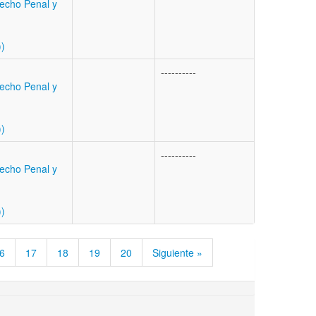
echo Penal y
))
----------
echo Penal y
))
----------
echo Penal y
))
6
17
18
19
20
Siguiente »