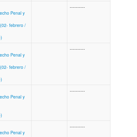
----------
echo Penal y
02- febrero /
))
----------
echo Penal y
02- febrero /
))
----------
echo Penal y
))
----------
echo Penal y