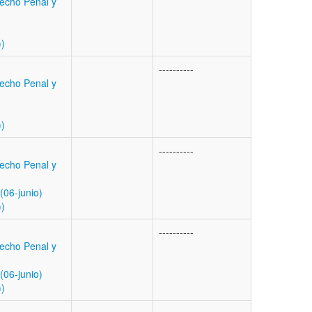
echo Penal y
))
----------
echo Penal y
))
----------
echo Penal y
06-junio)
))
----------
echo Penal y
06-junio)
))