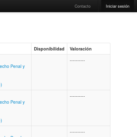
Contacto
Iniciar sesión
Disponibilidad
Valoración
----------
echo Penal y
))
----------
echo Penal y
))
----------