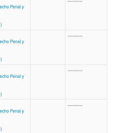
----------
echo Penal y
))
----------
echo Penal y
))
----------
echo Penal y
))
----------
echo Penal y
))