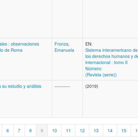
les : observaciones
Fronza,
EN:
tuto de Roma
Emanuela
Sistema interamericano de
los derechos humanos y d
internacional : tomo II
Número:
(Revista (serie))
su estudio y análisis
----------
(2019)
6
7
8
9
10
11
12
13
14
15
1