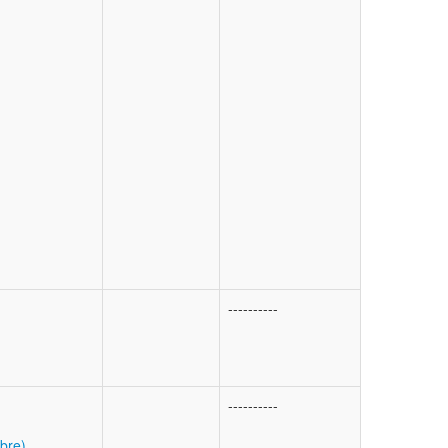
----------
----------
bre)