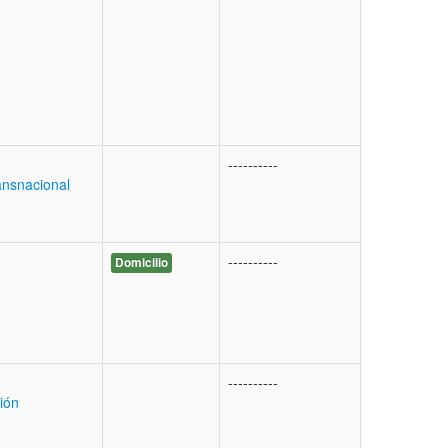
----------
ransnacional
----------
Domicilio
----------
ión