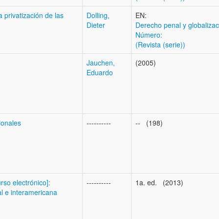
 privatización de las
Dolling,
EN:
Dieter
Derecho penal y globalizac
Número:
(Revista (serie))
Jauchen,
(2005)
Eduardo
ionales
----------
-- (198)
so electrónico]:
----------
1a. ed. (2013)
al e interamericana