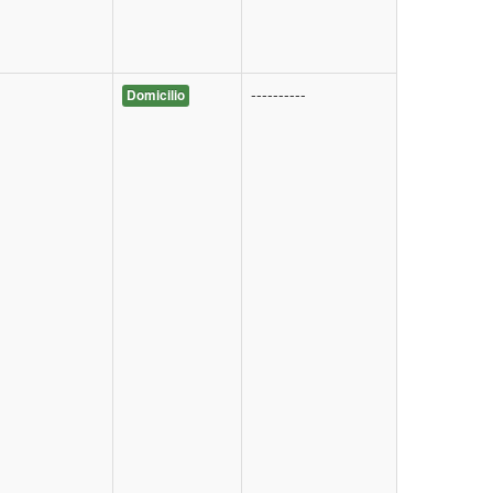
----------
Domicilio