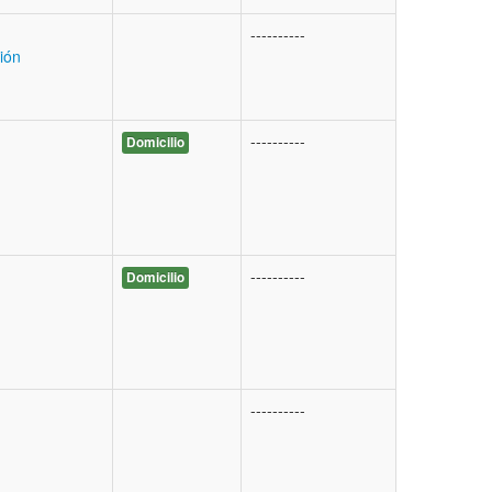
----------
ión
----------
Domicilio
----------
Domicilio
----------