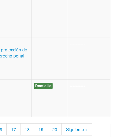
----------
 protección de
erecho penal
----------
Domicilio
6
17
18
19
20
Siguiente »