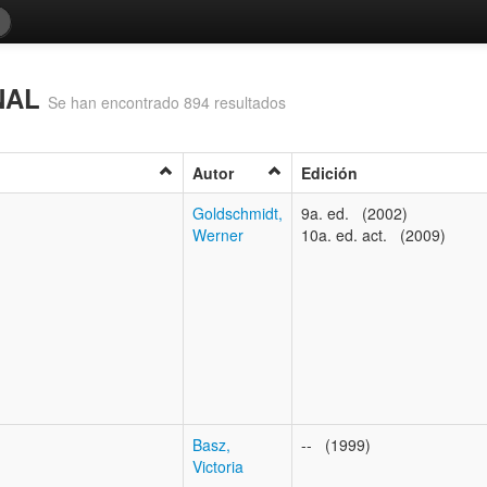
NAL
Se han encontrado 894 resultados
Autor
Edición
Goldschmidt,
9a. ed. (2002)
Werner
10a. ed. act. (2009)
Basz,
-- (1999)
Victoria