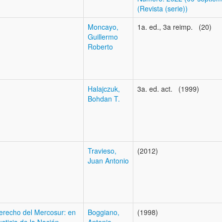
(Revista (serie))
Moncayo,
1a. ed., 3a reimp. (20)
Guillermo
Roberto
Halajczuk,
3a. ed. act. (1999)
Bohdan T.
Travieso,
(2012)
Juan Antonio
derecho del Mercosur: en
Boggiano,
(1998)