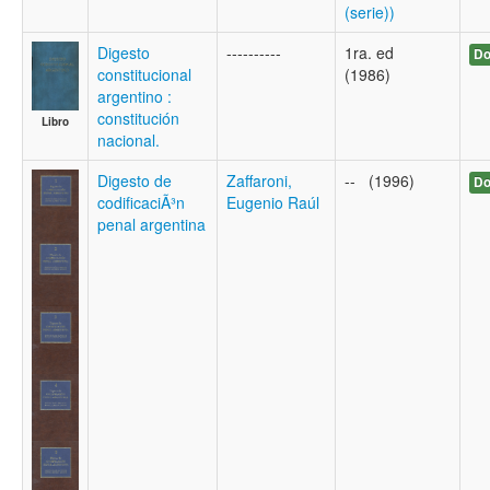
(serie))
Digesto
----------
1ra. ed
Do
constitucional
(1986)
argentino :
constitución
Libro
nacional.
Digesto de
Zaffaroni,
-- (1996)
Do
codificaciÃ³n
Eugenio Raúl
penal argentina