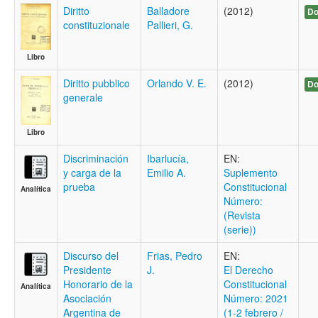
Diritto
Balladore
(2012)
Do
constituzionale
Pallieri, G.
Libro
Diritto pubblico
Orlando V. E.
(2012)
Do
generale
Libro
Discriminación
Ibarlucía,
EN:
y carga de la
Emilio A.
Suplemento
prueba
Constitucional
Analítica
Número:
(Revista
(serie))
Discurso del
Frias, Pedro
EN:
Presidente
J.
El Derecho
Honorario de la
Constitucional
Analítica
Asociación
Número: 2021
Argentina de
(1-2 febrero /