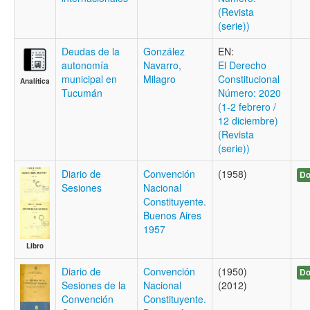
(Revista
(serie))
Deudas de la
González
EN:
autonomía
Navarro,
El Derecho
municipal en
Milagro
Constitucional
Analítica
Tucumán
Número: 2020
(1-2 febrero /
12 diciembre)
(Revista
(serie))
Diario de
Convención
(1958)
Do
Sesiones
Nacional
Constituyente.
Buenos Aires
1957
Libro
Diario de
Convención
(1950)
Do
Sesiones de la
Nacional
(2012)
Convención
Constituyente.