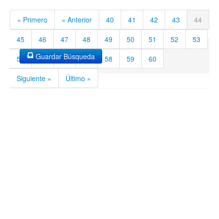
« Primero
« Anterior
40
41
42
43
44
45
46
47
48
49
50
51
52
53
Guardar Búsqueda
54
55
56
57
58
59
60
Siguiente »
Último »