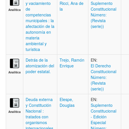
y vaciamiento
Ricci, Ana de
Suplemento
de
la
Constitucional
Analítica
competencias
Número:
municipales : la
(Revista
afectación de la
(serie))
autonomía en
materia
ambiental y
turística
Detrás de la
Trejo, Ramón
EN:
atomización del
Enrique
El Derecho
poder estatal.
Constitucional
Analítica
Número:
(Revista
(serie))
Deuda externa
Elespe,
EN:
y Constitución
Douglas
Suplemento
Nacional :
Constitucional
Analítica
tratados con
- Edición
organismos
Especial
internacionales
Número: