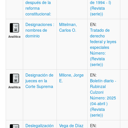
después de la
de 1994 - I)
reforma
(Revista
constitucional:
(serie))
Designaciones :
Mitelman,
EN:
nombres de
Carlos O.
Tratado de
dominio
derecho
Analítica
federal y leyes
especiales
Número:
(Revista
(serie))
Designación de
Milone, Jorge
EN:
jueces en la
E.
Boletí­n diario -
Corte Suprema
Rubinzal
Analítica
Culzoni
Número: 2025
(04-abril )
(Revista
(serie))
Deslegalización
Vega de Díaz
EN: