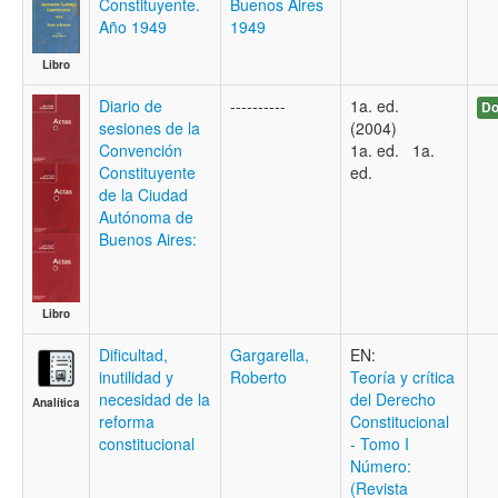
Constituyente.
Buenos Aires
Año 1949
1949
Libro
Diario de
----------
1a. ed.
Do
sesiones de la
(2004)
Convención
1a. ed. 1a.
Constituyente
ed.
de la Ciudad
Autónoma de
Buenos Aires:
Libro
Dificultad,
Gargarella,
EN:
inutilidad y
Roberto
Teoría y crítica
necesidad de la
del Derecho
Analítica
reforma
Constitucional
constitucional
- Tomo I
Número:
(Revista