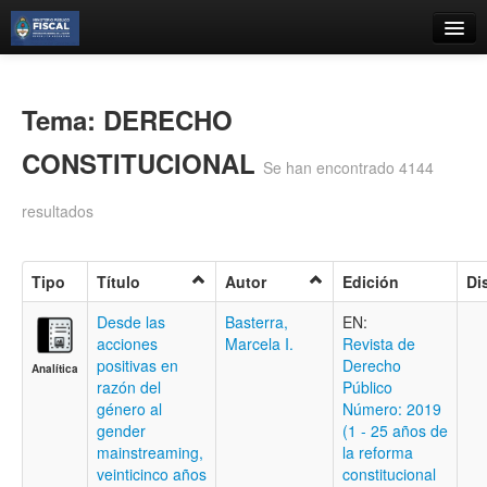
Catálogo
Búsqueda Avanzada
Tema: DERECHO
Estantes Virtuales
CONSTITUCIONAL
Se han encontrado 4144
resultados
Contacto
Tipo
Título
Autor
Edición
Di
Iniciar sesión
Desde las
Basterra,
EN:
acciones
Marcela I.
Revista de
positivas en
Derecho
Analítica
razón del
Público
género al
Número: 2019
gender
(1 - 25 años de
mainstreaming,
la reforma
veinticinco años
constitucional