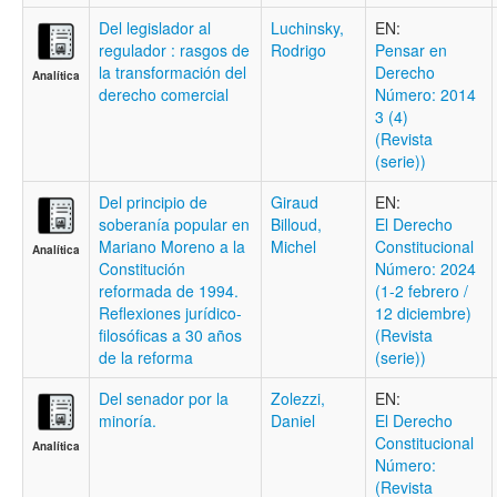
Del legislador al
Luchinsky,
EN:
regulador : rasgos de
Rodrigo
Pensar en
la transformación del
Derecho
Analítica
derecho comercial
Número: 2014
3 (4)
(Revista
(serie))
Del principio de
Giraud
EN:
soberanía popular en
Billoud,
El Derecho
Mariano Moreno a la
Michel
Constitucional
Analítica
Constitución
Número: 2024
reformada de 1994.
(1-2 febrero /
Reflexiones jurídico-
12 diciembre)
filosóficas a 30 años
(Revista
de la reforma
(serie))
Del senador por la
Zolezzi,
EN:
minoría.
Daniel
El Derecho
Constitucional
Analítica
Número:
(Revista