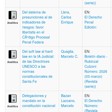
(serie))
Del sistema de
Llera,
EN:
presunciones al de
Carlos
El Derecho
indicadores de
Enrique
Penal
Analítica
riesgos: favor
Edición:
libertatis en el
CÃ³digo Procesal
Penal Federa
Del soft law al hard
Quaglia,
EN:
law en la IA Judicial:
Marcelo C.
Boletí­n diario -
de las Directrices
Rubinzal
Analítica
UNESCO a las
Culzoni
normas
Número: 2026
constitucionales de
(03-marzo)
Santa Fe
(Revista
(serie))
Delegaciones y
Bazan
EN:
mandato en la
Lazcano,
El Derecho
constitución nacional
Marcelo
Número:
Analítica
(Revista