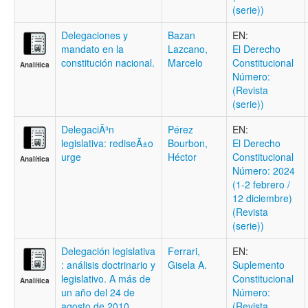
(serie))
Delegaciones y
Bazan
EN:
mandato en la
Lazcano,
El Derecho
constitución nacional.
Marcelo
Constitucional
Analítica
Número:
(Revista
(serie))
DelegaciÃ³n
Pérez
EN:
legislativa: rediseÃ±o
Bourbon,
El Derecho
urge
Héctor
Constitucional
Analítica
Número: 2024
(1-2 febrero /
12 diciembre)
(Revista
(serie))
Delegación legislativa
Ferrari,
EN:
: análisis doctrinario y
Gisela A.
Suplemento
legislativo. A más de
Constitucional
Analítica
un año del 24 de
Número:
agosto de 2010
(Revista