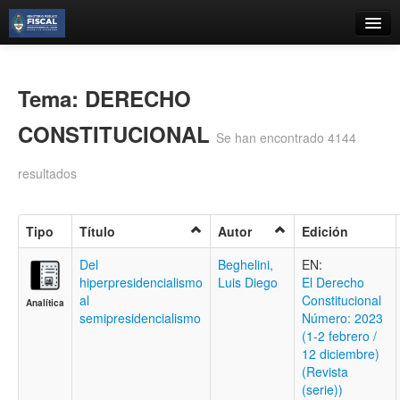
Catálogo
Búsqueda Avanzada
Tema: DERECHO
Estantes Virtuales
CONSTITUCIONAL
Se han encontrado 4144
resultados
Contacto
Tipo
Título
Autor
Edición
Iniciar sesión
Del
Beghelini,
EN:
hiperpresidencialismo
Luis Diego
El Derecho
al
Constitucional
Analítica
semipresidencialismo
Número: 2023
(1-2 febrero /
12 diciembre)
(Revista
(serie))