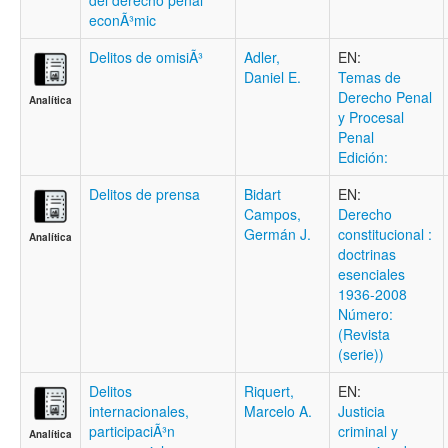
del derecho penal
econÃ³mic
Delitos de omisiÃ³
Adler,
EN:
Daniel E.
Temas de
Derecho Penal
Analítica
y Procesal
Penal
Edición:
Delitos de prensa
Bidart
EN:
Campos,
Derecho
Germán J.
constitucional :
Analítica
doctrinas
esenciales
1936-2008
Número:
(Revista
(serie))
Delitos
Riquert,
EN:
internacionales,
Marcelo A.
Justicia
participaciÃ³n
criminal y
Analítica