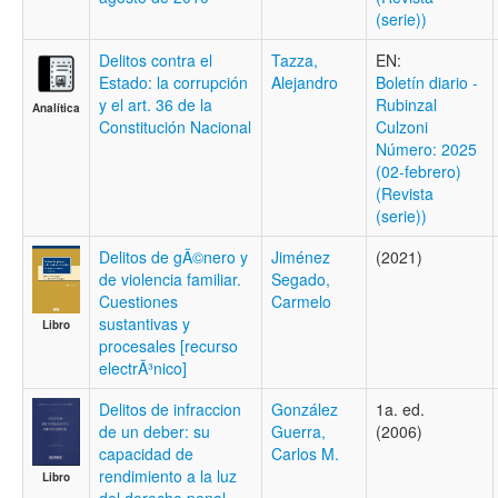
(serie))
Delitos contra el
Tazza,
EN:
Estado: la corrupción
Alejandro
Boletí­n diario -
y el art. 36 de la
Rubinzal
Analítica
Constitución Nacional
Culzoni
Número: 2025
(02-febrero)
(Revista
(serie))
Delitos de gÃ©nero y
Jiménez
(2021)
de violencia familiar.
Segado,
Cuestiones
Carmelo
sustantivas y
Libro
procesales [recurso
electrÃ³nico]
Delitos de infraccion
González
1a. ed.
de un deber: su
Guerra,
(2006)
capacidad de
Carlos M.
rendimiento a la luz
Libro