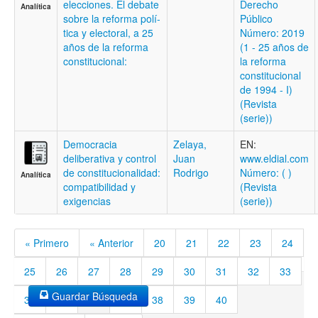
elecciones. El debate
Derecho
Analítica
sobre la reforma polí­
Público
tica y electoral, a 25
Número: 2019
años de la reforma
(1 - 25 años de
constitucional:
la reforma
constitucional
de 1994 - I)
(Revista
(serie))
Democracia
Zelaya,
EN:
deliberativa y control
Juan
www.eldial.com
de constitucionalidad:
Rodrigo
Número: ( )
Analítica
compatibilidad y
(Revista
exigencias
(serie))
« Primero
« Anterior
20
21
22
23
24
25
26
27
28
29
30
31
32
33
Guardar Búsqueda
34
35
36
37
38
39
40