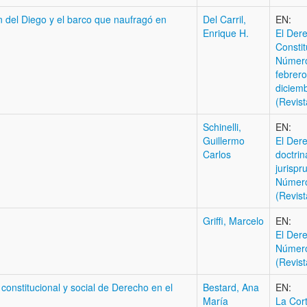
n del Diego y el barco que naufragó en
Del Carril,
EN:
Enrique H.
El Der
Constit
Número
febrero
diciem
(Revist
Schinelli,
EN:
Guillermo
El Dere
Carlos
doctrin
jurispr
Númer
(Revist
Griffi, Marcelo
EN:
El Der
Número
(Revist
constitucional y social de Derecho en el
Bestard, Ana
EN:
María
La Cor