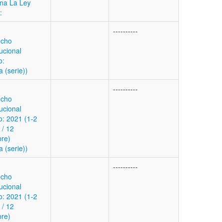
ina La Ley
:
----------
echo
ucional
o:
a (serie))
----------
echo
ucional
: 2021 (1-2
 / 12
bre)
a (serie))
----------
echo
ucional
: 2021 (1-2
 / 12
bre)