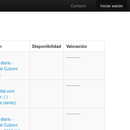
Contacto
Iniciar sesión
n
Disponibilidad
Valoración
----------
 diario -
al Culzoni
:
----------
dial.com
: ( )
a (serie))
----------
 diario -
al Culzoni