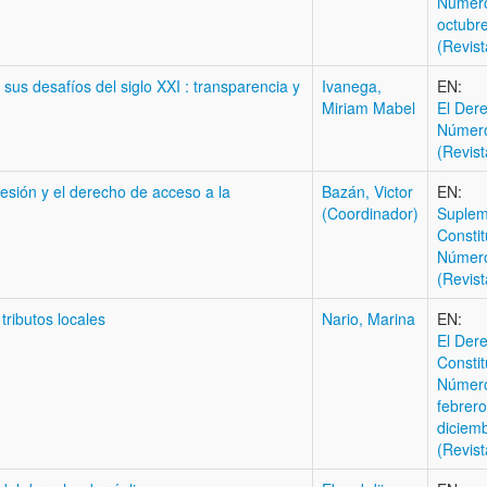
Número
octubr
(Revist
 sus desafíos del siglo XXI : transparencia y
Ivanega,
EN:
Miriam Mabel
El Der
Númer
(Revist
resión y el derecho de acceso a la
Bazán, Victor
EN:
(Coordinador)
Suplem
Constit
Númer
(Revist
tributos locales
Nario, Marina
EN:
El Der
Constit
Número
febrero
diciem
(Revist