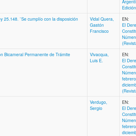
Argent
Edición
ey 25.148. ¨Se cumplío con la disposición
Vidal Quera,
EN:
Gastón
El Der
Francisco
Constit
Númer
(Revist
ón Bicameral Permanente de Trámite
Vivacqua,
EN:
Luis E.
El Der
Constit
Número
febrero
diciem
(Revist
Verdugo,
EN:
Sergio
El Der
Constit
Número
febrero
diciem