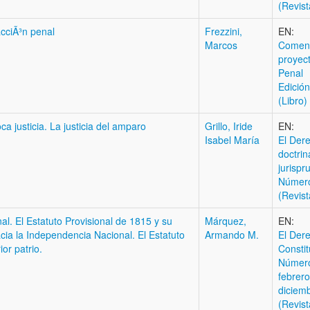
(Revist
cciÃ³n penal
Frezzini,
EN:
Marcos
Coment
proyec
Penal
Edición
(Libro)
a justicia. La justicia del amparo
Grillo, Iride
EN:
Isabel María
El Dere
doctrin
jurispr
Númer
(Revist
l. El Estatuto Provisional de 1815 y su
Márquez,
EN:
acia la Independencia Nacional. El Estatuto
Armando M.
El Der
or patrio.
Constit
Número
febrero
diciem
(Revist