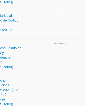
a (serie))
----------
arios al
to de Código
: (2019)
----------
cho : diario de
a y
udencia
o:
a (serie))
----------
echo
ucional
: 2023 (1-2
 / 12
bre)
a (serie))