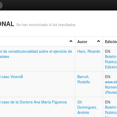
IONAL
Se han encontrado 4144 resultados
Autor
Edició
l de constitucionalidad sobre el ejercicio de
Haro, Ricardo
EN:
atales
Boletí­n
Rubinz
Edición
l caso VicentÃ­
Barruti,
EN:
Rodolfo
www.el
Número
(Revist
el caso de la Doctora Ana María Figueroa
Gil
EN:
Dominguez,
Boletí­n
Andrés
Rubinz