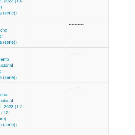
: 2023 (10-
e)
a (serie))
----------
echo
o:
a (serie))
----------
ento
ucional
o:
a (serie))
----------
echo
ucional
: 2023 (1-2
 / 12
bre)
a (serie))