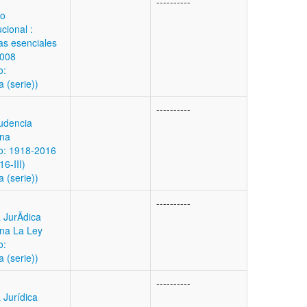
----------
ho
ucional :
as esenciales
008
o:
a (serie))
----------
rudencia
ina
: 1918-2016
16-III)
a (serie))
----------
 JurÃ­dica
ina La Ley
o:
a (serie))
----------
 Jurídica