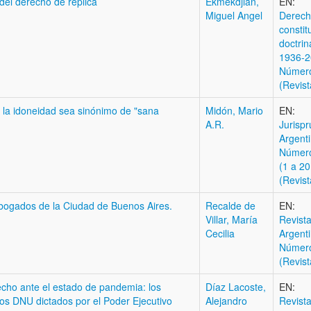
 del derecho de réplica
Ekmekdjian,
EN:
Miguel Angel
Derec
constit
doctrin
1936-2
Númer
(Revist
ue la idoneidad sea sinónimo de "sana
Midón, Mario
EN:
A.R.
Jurisp
Argent
Número
(1 a 20
(Revist
abogados de la Ciudad de Buenos Aires.
Recalde de
EN:
Villar, María
Revista
Cecilia
Argent
Númer
(Revist
cho ante el estado de pandemia: los
Díaz Lacoste,
EN:
los DNU dictados por el Poder Ejecutivo
Alejandro
Revista