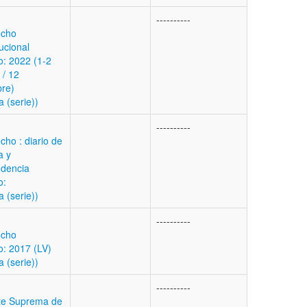
----------
echo
ucional
: 2022 (1-2
 / 12
bre)
a (serie))
----------
cho : diario de
a y
udencia
o:
a (serie))
----------
echo
: 2017 (LV)
a (serie))
----------
te Suprema de