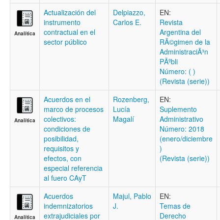
Actualización del
Delpiazzo,
EN:
instrumento
Carlos E.
Revista
contractual en el
Argentina del
Analítica
sector público
RÃ©gimen de la
AdministraciÃ³n
PÃºbli
Número: ( )
(Revista (serie))
Acuerdos en el
Rozenberg,
EN:
marco de procesos
Lucía
Suplemento
colectivos:
Magalí
Administrativo
Analítica
condiciones de
Número: 2018
posibilidad,
(enero/diciembre
requisitos y
)
efectos, con
(Revista (serie))
especial referencia
al fuero CAyT
Acuerdos
Majul, Pablo
EN:
indemnizatorios
J.
Temas de
extrajudiciales por
Derecho
Analítica