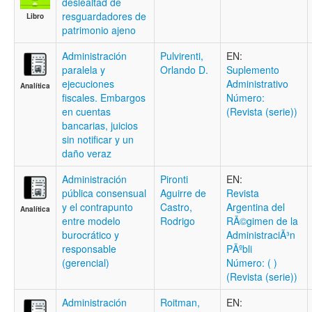
deslealtad de
resguardadores de
Libro
patrimonio ajeno
Administración
Pulvirenti,
EN:
paralela y
Orlando D.
Suplemento
ejecuciones
Administrativo
Analítica
fiscales. Embargos
Número:
en cuentas
(Revista (serie))
bancarias, juicios
sin notificar y un
daño veraz
Administración
Pironti
EN:
pública consensual
Aguirre de
Revista
y el contrapunto
Castro,
Argentina del
Analítica
entre modelo
Rodrigo
RÃ©gimen de la
burocrático y
AdministraciÃ³n
responsable
PÃºbli
(gerencial)
Número: ( )
(Revista (serie))
Administración
Roitman,
EN: