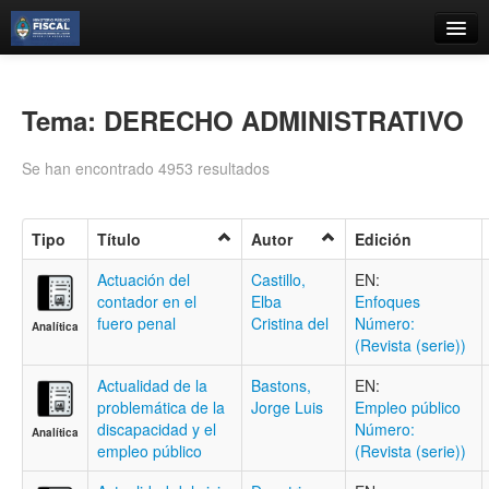
Catálogo
Búsqueda Avanzada
Tema: DERECHO ADMINISTRATIVO
Estantes Virtuales
Se han encontrado 4953 resultados
Tipo
Título
Autor
Edición
Contacto
Actuación del
Castillo,
EN:
contador en el
Elba
Enfoques
Iniciar sesión
fuero penal
Cristina del
Número:
Analítica
(Revista (serie))
Actualidad de la
Bastons,
EN:
problemática de la
Jorge Luis
Empleo público
discapacidad y el
Número:
Analítica
empleo público
(Revista (serie))