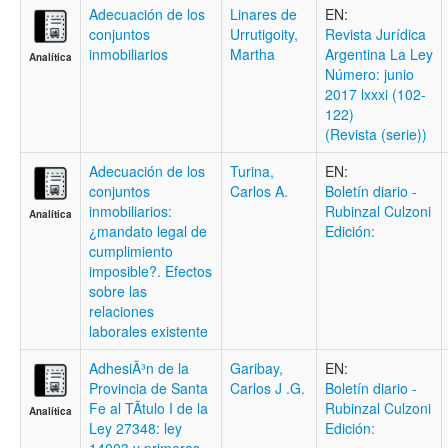
Adecuación de los
Linares de
EN:
conjuntos
Urrutigoity,
Revista Jurídica
inmobiliarios
Martha
Argentina La Ley
Analítica
Número: junio
2017 lxxxi (102-
122)
(Revista (serie))
Adecuación de los
Turina,
EN:
conjuntos
Carlos A.
Boletí­n diario -
inmobiliarios:
Rubinzal Culzoni
Analítica
¿mandato legal de
Edición:
cumplimiento
imposible?. Efectos
sobre las
relaciones
laborales existente
AdhesiÃ³n de la
Garibay,
EN:
Provincia de Santa
Carlos J .G.
Boletí­n diario -
Fe al TÃ­tulo I de la
Rubinzal Culzoni
Analítica
Ley 27348: ley
Edición: