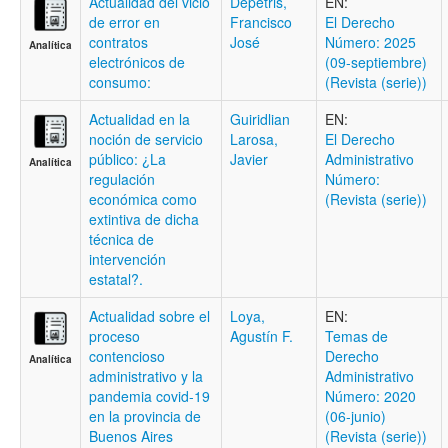
Actualidad del vicio
Depetris,
EN:
de error en
Francisco
El Derecho
contratos
José
Número: 2025
Analítica
electrónicos de
(09-septiembre)
consumo:
(Revista (serie))
Actualidad en la
Guiridlian
EN:
noción de servicio
Larosa,
El Derecho
público: ¿La
Javier
Administrativo
Analítica
regulación
Número:
económica como
(Revista (serie))
extintiva de dicha
técnica de
intervención
estatal?.
Actualidad sobre el
Loya,
EN:
proceso
Agustín F.
Temas de
contencioso
Derecho
Analítica
administrativo y la
Administrativo
pandemia covid-19
Número: 2020
en la provincia de
(06-junio)
Buenos Aires
(Revista (serie))