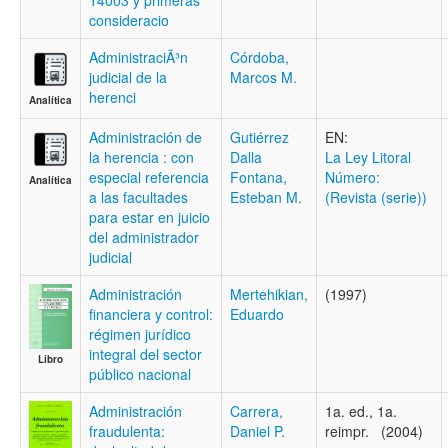
14003 y primeras
consideracio
AdministraciÃ³n
Córdoba,
judicial de la
Marcos M.
herenci
Analítica
Administración de
Gutiérrez
EN:
la herencia : con
Dalla
La Ley Litoral
especial referencia
Fontana,
Número:
Analítica
a las facultades
Esteban M.
(Revista (serie))
para estar en juicio
del administrador
judicial
Administración
Mertehikian,
(1997)
financiera y control:
Eduardo
régimen jurídico
integral del sector
Libro
público nacional
Administración
Carrera,
1a. ed., 1a.
fraudulenta:
Daniel P.
reimpr. (2004)