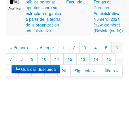
pública porteña:
Facundo J.
Temas de
apuntes sobre su
Derecho
Analítica
estructura orgánica
Administrativo
a partir de la teoría
Número: 2021
de la organización
(12-diciembre)
administrativa
(Revista (serie))
« Primero
« Anterior
1
2
3
4
5
6
7
8
9
10
11
12
13
14
15
Guardar Búsqueda
16
17
18
19
20
Siguiente »
Último »