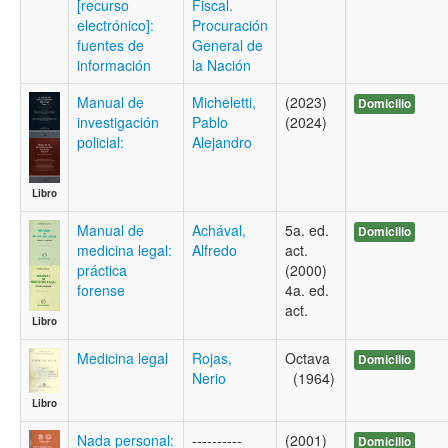
[recurso
Fiscal.
electrónico]:
Procuración
fuentes de
General de
información
la Nación
Manual de
Micheletti,
(2023)
Domicilio
investigación
Pablo
(2024)
policial:
Alejandro
Libro
Manual de
Achával,
5a. ed.
Domicilio
medicina legal:
Alfredo
act.
práctica
(2000)
forense
4a. ed.
act.
Libro
Medicina legal
Rojas,
Octava
Domicilio
Nerio
(1964)
Libro
Nada personal:
----------
(2001)
Domicilio