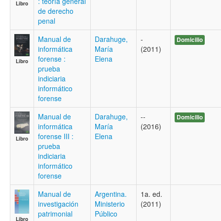
: teoría general
Libro
de derecho
penal
Manual de
Darahuge,
-
Domicilio
informática
María
(2011)
forense :
Elena
Libro
prueba
indiciaria
informático
forense
Manual de
Darahuge,
--
Domicilio
informática
María
(2016)
forense III :
Elena
Libro
prueba
indiciaria
informático
forense
Manual de
Argentina.
1a. ed.
investigación
Ministerio
(2011)
patrimonial
Público
Libro