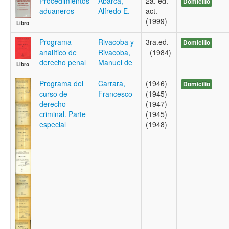
Procedimientos
Abarca,
2a. ed.
Domicilio
aduaneros
Alfredo E.
act.
(1999)
Libro
Programa
Rivacoba y
3ra.ed.
Domicilio
analítico de
Rivacoba,
(1984)
derecho penal
Manuel de
Libro
Programa del
Carrara,
(1946)
Domicilio
curso de
Francesco
(1945)
derecho
(1947)
criminal. Parte
(1945)
especial
(1948)