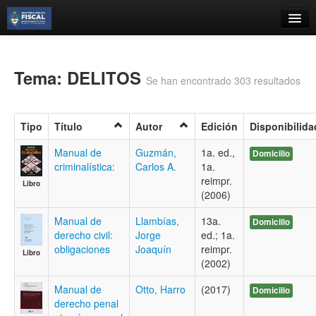
Catálogo
Búsqueda Avanzada
Tema: DELITOS
Se han encontrado 303 resultados
Estantes Virtuales
Tipo
Título
Autor
Edición
Disponibilida
Manual de
Guzmán,
1a. ed.,
Domicilio
criminalística:
Carlos A.
1a.
Contacto
reimpr.
Libro
(2006)
Iniciar sesión
Manual de
Llambías,
13a.
Domicilio
derecho civil:
Jorge
ed.; 1a.
obligaciones
Joaquín
reimpr.
Libro
(2002)
Manual de
Otto, Harro
(2017)
Domicilio
derecho penal