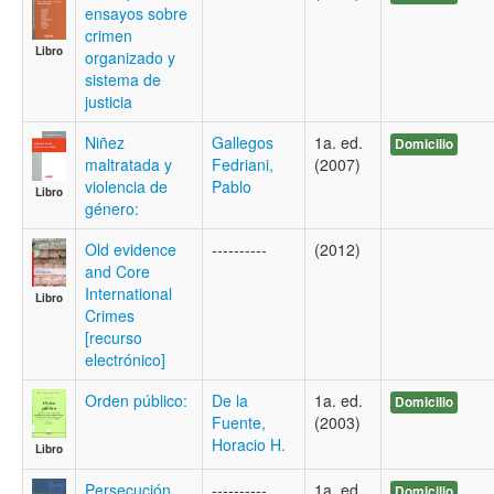
ensayos sobre
crimen
Libro
organizado y
sistema de
justicia
Niñez
Gallegos
1a. ed.
Domicilio
maltratada y
Fedriani,
(2007)
violencia de
Pablo
Libro
género:
Old evidence
----------
(2012)
and Core
International
Libro
Crimes
[recurso
electrónico]
Orden público:
De la
1a. ed.
Domicilio
Fuente,
(2003)
Horacio H.
Libro
Persecución
----------
1a. ed.
Domicilio