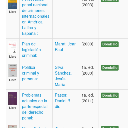
penal nacional
(2003)
de crímenes
Libro
internacionales
en América
Latina y
España :
Plan de
Marat, Jean
(2000)
Domicilio
legislación
Paul
criminal:
Libro
Política
Silva
1a. ed.
Domicilio
criminal y
Sánchez,
(2000)
persona:
Jesús
Libro
María
Problemas
Pastor,
1a. ed.
Domicilio
actuales de la
Daniel R.,
(2011)
parte especial
dir.
Libro
del derecho
penal: